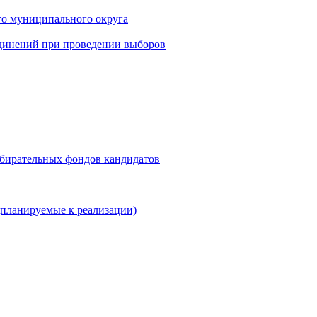
го муниципального округа
динений при проведении выборов
збирательных фондов кандидатов
планируемые к реализации)