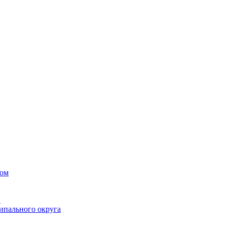
вом
в
ипального округа