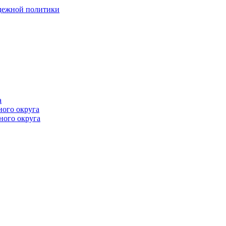
одежной политики
а
ного округа
ного округа