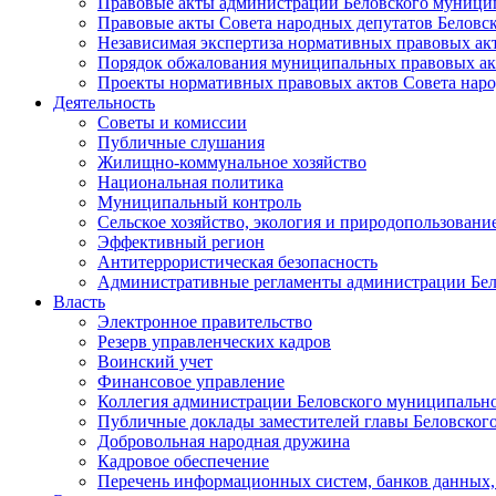
Правовые акты администрации Беловского муници
Правовые акты Совета народных депутатов Беловс
Независимая экспертиза нормативных правовых ак
Порядок обжалования муниципальных правовых ак
Проекты нормативных правовых актов Совета наро
Деятельность
Советы и комиссии
Публичные слушания
Жилищно-коммунальное хозяйство
Национальная политика
Муниципальный контроль
Сельское хозяйство, экология и природопользовани
Эффективный регион
Антитеррористическая безопасность
Административные регламенты администрации Бел
Власть
Электронное правительство
Резерв управленческих кадров
Воинский учет
Финансовое управление
Коллегия администрации Беловского муниципально
Публичные доклады заместителей главы Беловског
Добровольная народная дружина
Кадровое обеспечение
Перечень информационных систем, банков данных, 