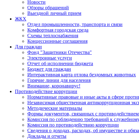
Новости
Обзоры обращений
Выездной личный прием
ЖКХ
Отдел промышленности, транспорта и связи
Комфортная городская среда
Схемы теплоснабжения
Концессионные соглашения
Для граждан
Фонд "Защитники Отечества"
Электронные услуги
Отчет об исполнении бюджета
Бюджет для граждан
Интерактивная карта отлова бездомных животных
Горячие линии для населения
Внимание, коронавирус!
Противодействие коррупции
Нормативные правовые и иные акты в сфере проти
Независимая общественная антикоррупционная экс
Методические материалы
Формы документов, связанных с противодействием
Комиссия по соблюдению требований к служебному
Комиссия по противодействию коррупции
Сведения о доходах, расходах, об имуществе и обяз
Доклады и отчеты