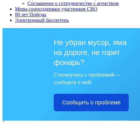
Соглашение о сотрудничестве с агенством
Меры соцподдержки участников СВО
80 лет Победы
Электронный бюллетень
Не убран мусор, яма
на дороге, не горит
фонарь?
Столкнулись с проблемой —
сообщите о ней!
Сообщить о проблеме
`