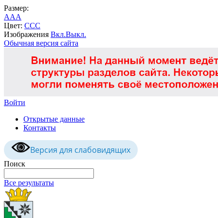
Размер:
A
A
A
Цвет:
C
C
C
Изображения
Вкл.
Выкл.
Обычная версия сайта
Войти
Открытые данные
Контакты
Версия для слабовидящих
Поиск
Все результаты