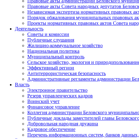
Правовые акты администрации Беловского муници
Правовые акты Совета народных депутатов Беловс
Независимая экспертиза нормативных правовых ак
Порядок обжалования муниципальных правовых ак
Проекты нормативных правовых актов Совета наро
Деятельность
Советы и комиссии
Публичные слушания
Жилищно-коммунальное хозяйство
Национальная политика
Муниципальный контроль
Сельское хозяйство, экология и природопользовани
Эффективный регион
Антитеррористическая безопасность
Административные регламенты администрации Бел
Власть
Электронное правительство
Резерв управленческих кадров
Воинский учет
Финансовое управление
Коллегия администрации Беловского муниципально
Публичные доклады заместителей главы Беловског
Добровольная народная дружина
Кадровое обеспечение
Перечень информационных систем, банков данных, 