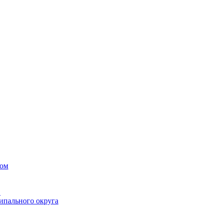
вом
в
ипального округа