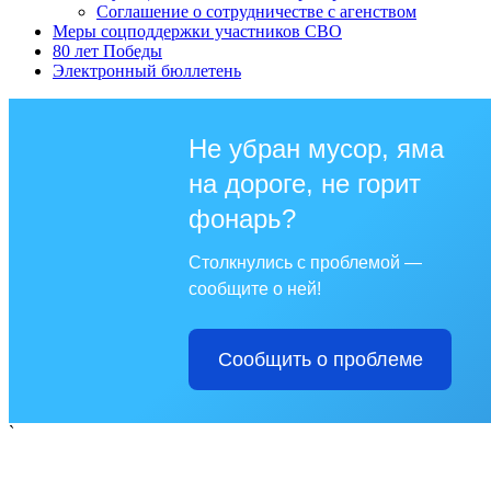
Соглашение о сотрудничестве с агенством
Меры соцподдержки участников СВО
80 лет Победы
Электронный бюллетень
Не убран мусор, яма
на дороге, не горит
фонарь?
Столкнулись с проблемой —
сообщите о ней!
Сообщить о проблеме
`