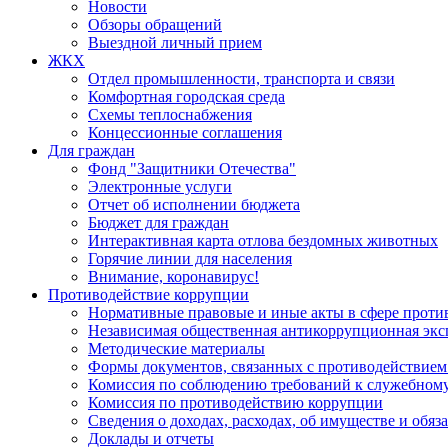
Новости
Обзоры обращений
Выездной личный прием
ЖКХ
Отдел промышленности, транспорта и связи
Комфортная городская среда
Схемы теплоснабжения
Концессионные соглашения
Для граждан
Фонд "Защитники Отечества"
Электронные услуги
Отчет об исполнении бюджета
Бюджет для граждан
Интерактивная карта отлова бездомных животных
Горячие линии для населения
Внимание, коронавирус!
Противодействие коррупции
Нормативные правовые и иные акты в сфере проти
Независимая общественная антикоррупционная экс
Методические материалы
Формы документов, связанных с противодействием
Комиссия по соблюдению требований к служебному
Комиссия по противодействию коррупции
Сведения о доходах, расходах, об имуществе и обяз
Доклады и отчеты