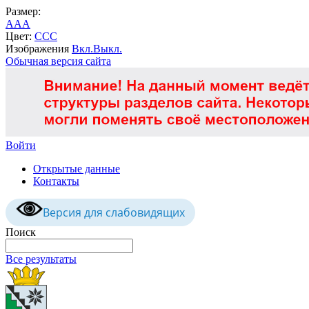
Размер:
A
A
A
Цвет:
C
C
C
Изображения
Вкл.
Выкл.
Обычная версия сайта
Войти
Открытые данные
Контакты
Версия для слабовидящих
Поиск
Все результаты