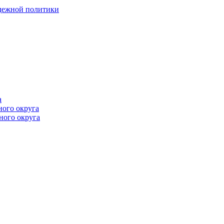
одежной политики
а
ного округа
ного округа