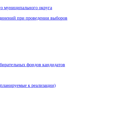
го муниципального округа
динений при проведении выборов
збирательных фондов кандидатов
планируемые к реализации)