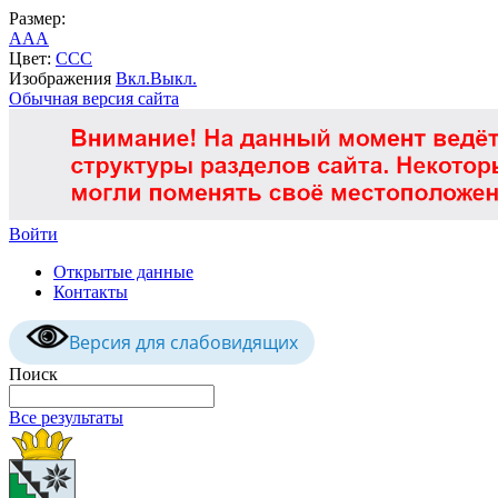
Размер:
A
A
A
Цвет:
C
C
C
Изображения
Вкл.
Выкл.
Обычная версия сайта
Войти
Открытые данные
Контакты
Версия для слабовидящих
Поиск
Все результаты