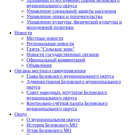
Архивный отдел администрации Беловского
муниципального округа
Управление социальной защиты населения
Управление опеки и попечительства
Управление культуры, физической культуры и
молодежной политики
Новости
Местные новости
Региональные новости
Газета "Сельские зори"
Новости государственных органов
Официальный комментарий
Объявления
Органы местного самоуправления
Глава Беловского муниципального округа
Администрация Беловского муниципального
округа
Совет народных депутатов Беловского
муниципального округа
Контрольно-счётная палата Беловского
муниципального округа
Округ
О муниципальном округе
История Беловского МО
Устав Беловского МО