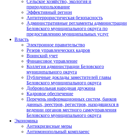
Сельское хозяйство, экология и
природопользование
Эффективный регион
Антитеррористическая безопасность
Административные регламенты администрации
Беловского муниципального округа по
предоставлению муниципальных услуг
Власть
Электронное правительство
Резерв управленческих кадров
Воинский учет
Финансовое управление
Коллегия администрации Беловского
муниципального округа
Публичные доклады заместителей главы
Беловского муниципального округа
Добровольная народная дружина
Кадровое обеспечение
Перечень информационных систем, банков
данных, реестров, регистров, находящихся в
ведении органов местного самоуправления
Беловского муниципального округа
Экономика
Антикризисные меры
Антимонопольный комплаенс