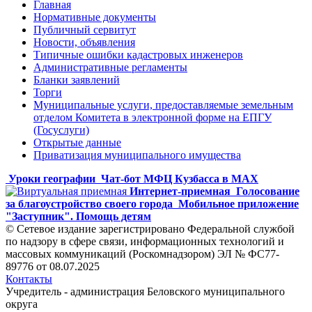
Главная
Нормативные документы
Публичный сервитут
Новости, объявления
Типичные ошибки кадастровых инженеров
Административные регламенты
Бланки заявлений
Торги
Муниципальные услуги, предоставляемые земельным
отделом Комитета в электронной форме на ЕПГУ
(Госуслуги)
Открытые данные
Приватизация муниципального имущества
Уроки географии
Чат-бот МФЦ Кузбасса в MAX
Интернет-приемная
Голосование
за благоустройство своего города
Мобильное приложение
"Заступник". Помощь детям
© Сетевое издание зарегистрировано Федеральной службой
по надзору в сфере связи, информационных технологий и
массовых коммуникаций (Роскомнадзором) ЭЛ № ФС77-
89776 от 08.07.2025
Контакты
Учредитель - администрация Беловского муниципального
округа