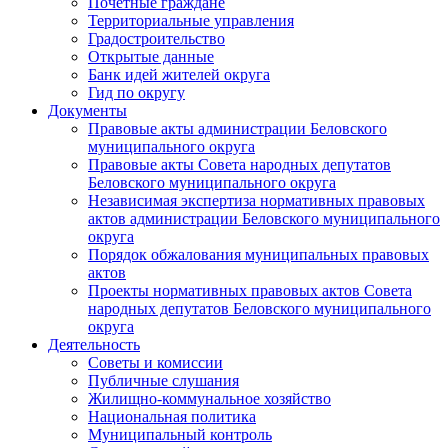
Почетные граждане
Территориальные управления
Градостроительство
Открытые данные
Банк идей жителей округа
Гид по округу
Документы
Правовые акты администрации Беловского
муниципального округа
Правовые акты Совета народных депутатов
Беловского муниципального округа
Независимая экспертиза нормативных правовых
актов администрации Беловского муниципального
округа
Порядок обжалования муниципальных правовых
актов
Проекты нормативных правовых актов Совета
народных депутатов Беловского муниципального
округа
Деятельность
Советы и комиссии
Публичные слушания
Жилищно-коммунальное хозяйство
Национальная политика
Муниципальный контроль