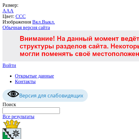
Размер:
A
A
A
Цвет:
C
C
C
Изображения
Вкл.
Выкл.
Обычная версия сайта
Войти
Открытые данные
Контакты
Версия для слабовидящих
Поиск
Все результаты