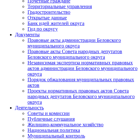
Почетные граждане
Территориальные управления
Градостроительство
Открытые данные
Банк идей жителей округа
Гид по округу
Документы
Правовые акты администрации Беловского
муниципального округа
Правовые акты Совета народных депутатов
Беловского муниципального округа
Независимая экспертиза нормативных правовых
актов администрации Беловского муниципального
округа
Порядок обжалования муниципальных правовых
актов
Проекты нормативных правовых актов Совета
народных депутатов Беловского муниципального
округа
Деятельность
Советы и комиссии
Публичные слушания
Жилищно-коммунальное хозяйство
Национальная политика
Муниципальный контроль