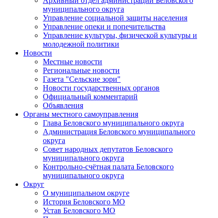
Архивный отдел администрации Беловского
муниципального округа
Управление социальной защиты населения
Управление опеки и попечительства
Управление культуры, физической культуры и
молодежной политики
Новости
Местные новости
Региональные новости
Газета "Сельские зори"
Новости государственных органов
Официальный комментарий
Объявления
Органы местного самоуправления
Глава Беловского муниципального округа
Администрация Беловского муниципального
округа
Совет народных депутатов Беловского
муниципального округа
Контрольно-счётная палата Беловского
муниципального округа
Округ
О муниципальном округе
История Беловского МО
Устав Беловского МО