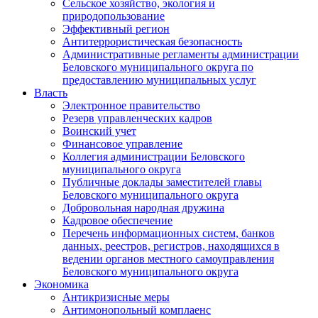
Сельское хозяйство, экология и
природопользование
Эффективный регион
Антитеррористическая безопасность
Административные регламенты администрации
Беловского муниципального округа по
предоставлению муниципальных услуг
Власть
Электронное правительство
Резерв управленческих кадров
Воинский учет
Финансовое управление
Коллегия администрации Беловского
муниципального округа
Публичные доклады заместителей главы
Беловского муниципального округа
Добровольная народная дружина
Кадровое обеспечение
Перечень информационных систем, банков
данных, реестров, регистров, находящихся в
ведении органов местного самоуправления
Беловского муниципального округа
Экономика
Антикризисные меры
Антимонопольный комплаенс