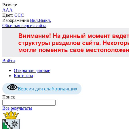
Размер:
A
A
A
Цвет:
C
C
C
Изображения
Вкл.
Выкл.
Обычная версия сайта
Войти
Открытые данные
Контакты
Версия для слабовидящих
Поиск
Все результаты