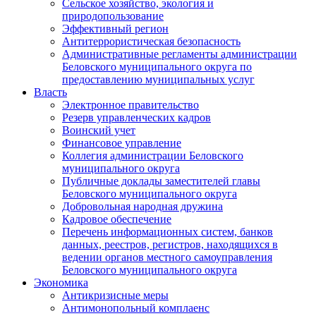
Сельское хозяйство, экология и
природопользование
Эффективный регион
Антитеррористическая безопасность
Административные регламенты администрации
Беловского муниципального округа по
предоставлению муниципальных услуг
Власть
Электронное правительство
Резерв управленческих кадров
Воинский учет
Финансовое управление
Коллегия администрации Беловского
муниципального округа
Публичные доклады заместителей главы
Беловского муниципального округа
Добровольная народная дружина
Кадровое обеспечение
Перечень информационных систем, банков
данных, реестров, регистров, находящихся в
ведении органов местного самоуправления
Беловского муниципального округа
Экономика
Антикризисные меры
Антимонопольный комплаенс