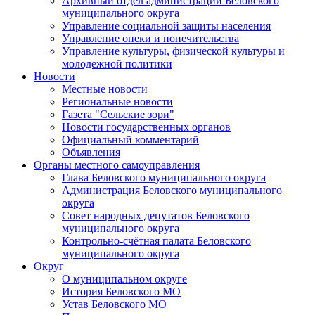
Архивный отдел администрации Беловского
муниципального округа
Управление социальной защиты населения
Управление опеки и попечительства
Управление культуры, физической культуры и
молодежной политики
Новости
Местные новости
Региональные новости
Газета "Сельские зори"
Новости государственных органов
Официальный комментарий
Объявления
Органы местного самоуправления
Глава Беловского муниципального округа
Администрация Беловского муниципального
округа
Совет народных депутатов Беловского
муниципального округа
Контрольно-счётная палата Беловского
муниципального округа
Округ
О муниципальном округе
История Беловского МО
Устав Беловского МО