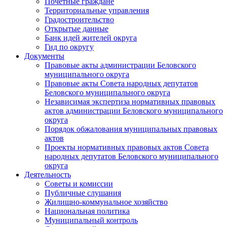
Почетные граждане
Территориальные управления
Градостроительство
Открытые данные
Банк идей жителей округа
Гид по округу
Документы
Правовые акты администрации Беловского
муниципального округа
Правовые акты Совета народных депутатов
Беловского муниципального округа
Независимая экспертиза нормативных правовых
актов администрации Беловского муниципального
округа
Порядок обжалования муниципальных правовых
актов
Проекты нормативных правовых актов Совета
народных депутатов Беловского муниципального
округа
Деятельность
Советы и комиссии
Публичные слушания
Жилищно-коммунальное хозяйство
Национальная политика
Муниципальный контроль