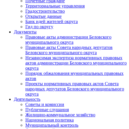
Почетные граждане
Территориальные управления
Градостроительство
Открытые данные
Банк идей жителей округа
Гид по округу
Документы
Правовые акты администрации Беловского
муниципального округа
Правовые акты Совета народных депутатов
Беловского муниципального округа
Независимая экспертиза нормативных правовых
актов администрации Беловского муниципального
округа
Порядок обжалования муниципальных правовых
актов
Проекты нормативных правовых актов Совета
народных депутатов Беловского муниципального
округа
Деятельность
Советы и комиссии
Публичные слушания
Жилищно-коммунальное хозяйство
Национальная политика
Муниципальный контроль