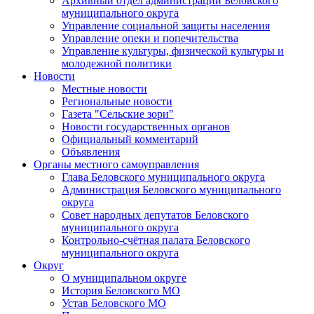
Архивный отдел администрации Беловского
муниципального округа
Управление социальной защиты населения
Управление опеки и попечительства
Управление культуры, физической культуры и
молодежной политики
Новости
Местные новости
Региональные новости
Газета "Сельские зори"
Новости государственных органов
Официальный комментарий
Объявления
Органы местного самоуправления
Глава Беловского муниципального округа
Администрация Беловского муниципального
округа
Совет народных депутатов Беловского
муниципального округа
Контрольно-счётная палата Беловского
муниципального округа
Округ
О муниципальном округе
История Беловского МО
Устав Беловского МО