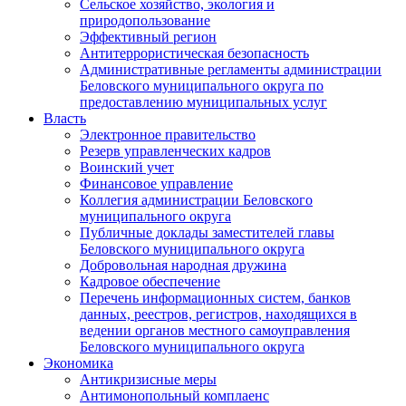
Сельское хозяйство, экология и
природопользование
Эффективный регион
Антитеррористическая безопасность
Административные регламенты администрации
Беловского муниципального округа по
предоставлению муниципальных услуг
Власть
Электронное правительство
Резерв управленческих кадров
Воинский учет
Финансовое управление
Коллегия администрации Беловского
муниципального округа
Публичные доклады заместителей главы
Беловского муниципального округа
Добровольная народная дружина
Кадровое обеспечение
Перечень информационных систем, банков
данных, реестров, регистров, находящихся в
ведении органов местного самоуправления
Беловского муниципального округа
Экономика
Антикризисные меры
Антимонопольный комплаенс