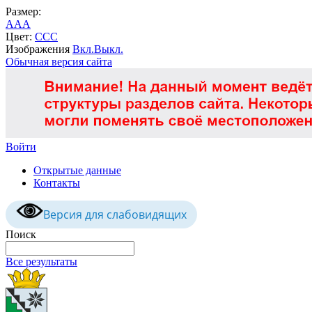
Размер:
A
A
A
Цвет:
C
C
C
Изображения
Вкл.
Выкл.
Обычная версия сайта
Войти
Открытые данные
Контакты
Версия для слабовидящих
Поиск
Все результаты