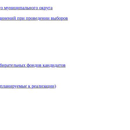
го муниципального округа
динений при проведении выборов
збирательных фондов кандидатов
планируемые к реализации)