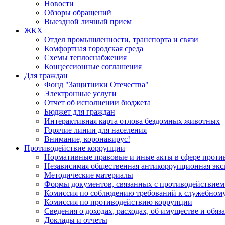
Новости
Обзоры обращений
Выездной личный прием
ЖКХ
Отдел промышленности, транспорта и связи
Комфортная городская среда
Схемы теплоснабжения
Концессионные соглашения
Для граждан
Фонд "Защитники Отечества"
Электронные услуги
Отчет об исполнении бюджета
Бюджет для граждан
Интерактивная карта отлова бездомных животных
Горячие линии для населения
Внимание, коронавирус!
Противодействие коррупции
Нормативные правовые и иные акты в сфере проти
Независимая общественная антикоррупционная экс
Методические материалы
Формы документов, связанных с противодействием
Комиссия по соблюдению требований к служебному
Комиссия по противодействию коррупции
Сведения о доходах, расходах, об имуществе и обяз
Доклады и отчеты