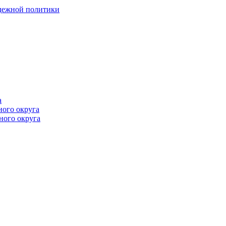
одежной политики
а
ного округа
ного округа