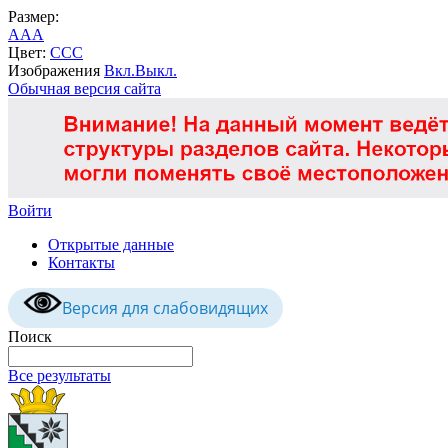
Размер:
A
A
A
Цвет:
C
C
C
Изображения
Вкл.
Выкл.
Обычная версия сайта
Войти
Открытые данные
Контакты
Версия для слабовидящих
Поиск
Все результаты