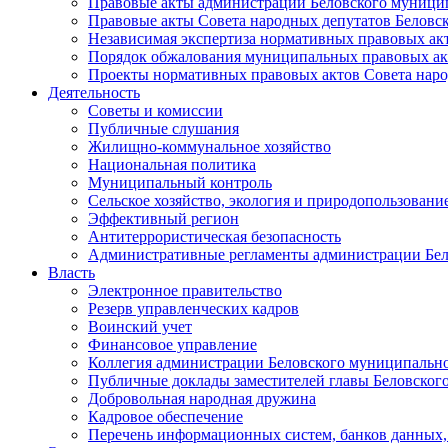
Правовые акты администрации Беловского муници
Правовые акты Совета народных депутатов Беловс
Независимая экспертиза нормативных правовых ак
Порядок обжалования муниципальных правовых ак
Проекты нормативных правовых актов Совета наро
Деятельность
Советы и комиссии
Публичные слушания
Жилищно-коммунальное хозяйство
Национальная политика
Муниципальный контроль
Сельское хозяйство, экология и природопользовани
Эффективный регион
Антитеррористическая безопасность
Административные регламенты администрации Бел
Власть
Электронное правительство
Резерв управленческих кадров
Воинский учет
Финансовое управление
Коллегия администрации Беловского муниципально
Публичные доклады заместителей главы Беловског
Добровольная народная дружина
Кадровое обеспечение
Перечень информационных систем, банков данных, 