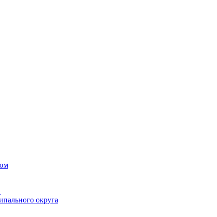
вом
в
ипального округа