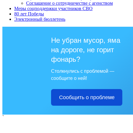
Соглашение о сотрудничестве с агенством
Меры соцподдержки участников СВО
80 лет Победы
Электронный бюллетень
Не убран мусор, яма
на дороге, не горит
фонарь?
Столкнулись с проблемой —
сообщите о ней!
Сообщить о проблеме
`