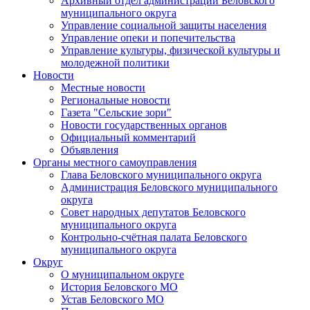
Архивный отдел администрации Беловского
муниципального округа
Управление социальной защиты населения
Управление опеки и попечительства
Управление культуры, физической культуры и
молодежной политики
Новости
Местные новости
Региональные новости
Газета "Сельские зори"
Новости государственных органов
Официальный комментарий
Объявления
Органы местного самоуправления
Глава Беловского муниципального округа
Администрация Беловского муниципального
округа
Совет народных депутатов Беловского
муниципального округа
Контрольно-счётная палата Беловского
муниципального округа
Округ
О муниципальном округе
История Беловского МО
Устав Беловского МО