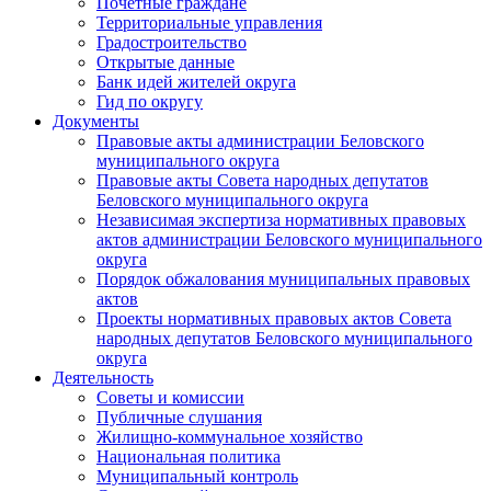
Почетные граждане
Территориальные управления
Градостроительство
Открытые данные
Банк идей жителей округа
Гид по округу
Документы
Правовые акты администрации Беловского
муниципального округа
Правовые акты Совета народных депутатов
Беловского муниципального округа
Независимая экспертиза нормативных правовых
актов администрации Беловского муниципального
округа
Порядок обжалования муниципальных правовых
актов
Проекты нормативных правовых актов Совета
народных депутатов Беловского муниципального
округа
Деятельность
Советы и комиссии
Публичные слушания
Жилищно-коммунальное хозяйство
Национальная политика
Муниципальный контроль