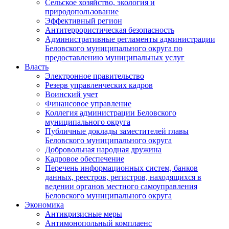
Сельское хозяйство, экология и
природопользование
Эффективный регион
Антитеррористическая безопасность
Административные регламенты администрации
Беловского муниципального округа по
предоставлению муниципальных услуг
Власть
Электронное правительство
Резерв управленческих кадров
Воинский учет
Финансовое управление
Коллегия администрации Беловского
муниципального округа
Публичные доклады заместителей главы
Беловского муниципального округа
Добровольная народная дружина
Кадровое обеспечение
Перечень информационных систем, банков
данных, реестров, регистров, находящихся в
ведении органов местного самоуправления
Беловского муниципального округа
Экономика
Антикризисные меры
Антимонопольный комплаенс