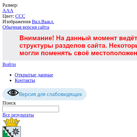
Размер:
A
A
A
Цвет:
C
C
C
Изображения
Вкл.
Выкл.
Обычная версия сайта
Войти
Открытые данные
Контакты
Версия для слабовидящих
Поиск
Все результаты