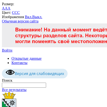
Размер:
A
A
A
Цвет:
C
C
C
Изображения
Вкл.
Выкл.
Обычная версия сайта
Войти
Открытые данные
Контакты
Версия для слабовидящих
Поиск
Все результаты