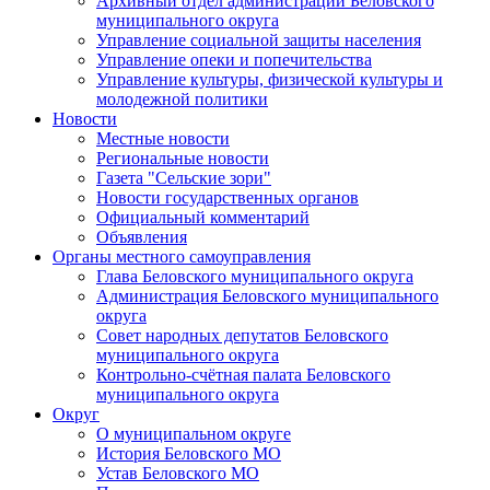
Архивный отдел администрации Беловского
муниципального округа
Управление социальной защиты населения
Управление опеки и попечительства
Управление культуры, физической культуры и
молодежной политики
Новости
Местные новости
Региональные новости
Газета "Сельские зори"
Новости государственных органов
Официальный комментарий
Объявления
Органы местного самоуправления
Глава Беловского муниципального округа
Администрация Беловского муниципального
округа
Совет народных депутатов Беловского
муниципального округа
Контрольно-счётная палата Беловского
муниципального округа
Округ
О муниципальном округе
История Беловского МО
Устав Беловского МО