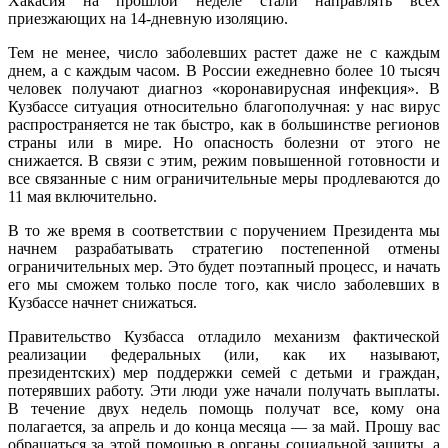
Хакасия на прошлой неделе стали направлять всех
приезжающих на 14-дневную изоляцию.
Тем не менее, число заболевших растет даже не с каждым
днем, а с каждым часом. В России ежедневно более 10 тысяч
человек получают диагноз «коронавирусная инфекция». В
Кузбассе ситуация относительно благополучная: у нас вирус
распространяется не так быстро, как в большинстве регионов
страны или в мире. Но опасность болезни от этого не
снижается. В связи с этим, режим повышенной готовности и
все связанные с ним ограничительные меры продлеваются до
11 мая включительно.
В то же время в соответствии с поручением Президента мы
начнем разрабатывать стратегию постепенной отмены
ограничительных мер. Это будет поэтапный процесс, и начать
его мы сможем только после того, как число заболевших в
Кузбассе начнет снижаться.
Правительство Кузбасса отладило механизм фактической
реализации федеральных (или, как их называют,
президентских) мер поддержки семей с детьми и граждан,
потерявших работу. Эти люди уже начали получать выплаты.
В течение двух недель помощь получат все, кому она
полагается, за апрель и до конца месяца — за май. Прошу вас
обращаться за этой помощью в органы социальной защиты, а