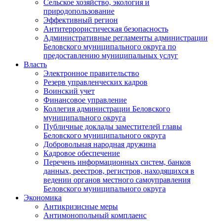
Сельское хозяйство, экология и
природопользование
Эффективный регион
Антитеррористическая безопасность
Административные регламенты администрации
Беловского муниципального округа по
предоставлению муниципальных услуг
Власть
Электронное правительство
Резерв управленческих кадров
Воинский учет
Финансовое управление
Коллегия администрации Беловского
муниципального округа
Публичные доклады заместителей главы
Беловского муниципального округа
Добровольная народная дружина
Кадровое обеспечение
Перечень информационных систем, банков
данных, реестров, регистров, находящихся в
ведении органов местного самоуправления
Беловского муниципального округа
Экономика
Антикризисные меры
Антимонопольный комплаенс