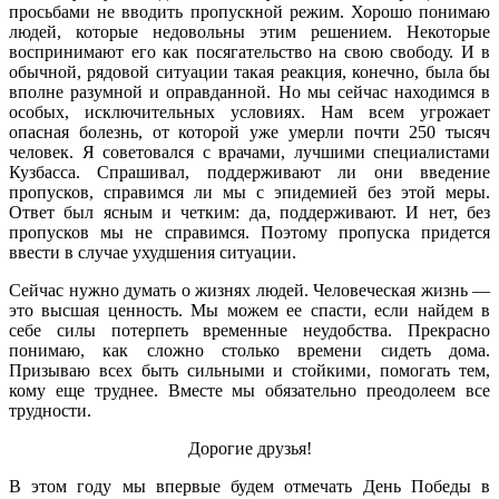
просьбами не вводить пропускной режим. Хорошо понимаю
людей, которые недовольны этим решением. Некоторые
воспринимают его как посягательство на свою свободу. И в
обычной, рядовой ситуации такая реакция, конечно, была бы
вполне разумной и оправданной. Но мы сейчас находимся в
особых, исключительных условиях. Нам всем угрожает
опасная болезнь, от которой уже умерли почти 250 тысяч
человек. Я советовался с врачами, лучшими специалистами
Кузбасса. Спрашивал, поддерживают ли они введение
пропусков, справимся ли мы с эпидемией без этой меры.
Ответ был ясным и четким: да, поддерживают. И нет, без
пропусков мы не справимся. Поэтому пропуска придется
ввести в случае ухудшения ситуации.
Сейчас нужно думать о жизнях людей. Человеческая жизнь —
это высшая ценность. Мы можем ее спасти, если найдем в
себе силы потерпеть временные неудобства. Прекрасно
понимаю, как сложно столько времени сидеть дома.
Призываю всех быть сильными и стойкими, помогать тем,
кому еще труднее. Вместе мы обязательно преодолеем все
трудности.
Дорогие друзья!
В этом году мы впервые будем отмечать День Победы в