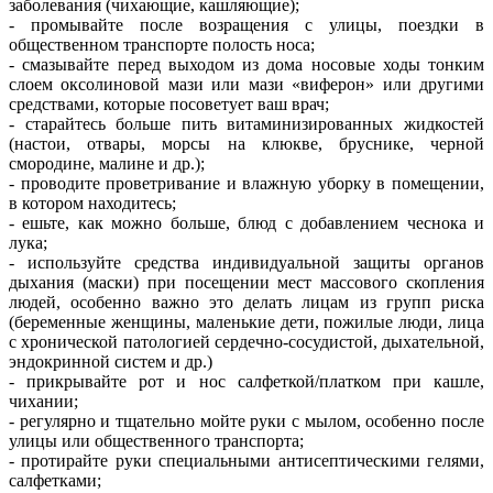
заболевания (чихающие, кашляющие);
- промывайте после возращения с улицы, поездки в
общественном транспорте полость носа;
- смазывайте перед выходом из дома носовые ходы тонким
слоем оксолиновой мази или мази «виферон» или другими
средствами, которые посоветует ваш врач;
- старайтесь больше пить витаминизированных жидкостей
(настои, отвары, морсы на клюкве, бруснике, черной
смородине, малине и др.);
- проводите проветривание и влажную уборку в помещении,
в котором находитесь;
- ешьте, как можно больше, блюд с добавлением чеснока и
лука;
- используйте средства индивидуальной защиты органов
дыхания (маски) при посещении мест массового скопления
людей, особенно важно это делать лицам из групп риска
(беременные женщины, маленькие дети, пожилые люди, лица
с хронической патологией сердечно-сосудистой, дыхательной,
эндокринной систем и др.)
- прикрывайте рот и нос салфеткой/платком при кашле,
чихании;
- регулярно и тщательно мойте руки с мылом, особенно после
улицы или общественного транспорта;
- протирайте руки специальными антисептическими гелями,
салфетками;