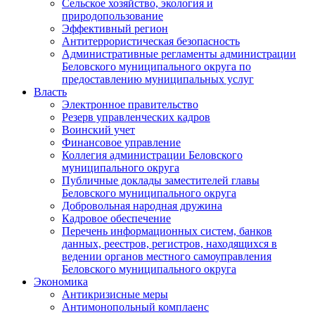
Сельское хозяйство, экология и
природопользование
Эффективный регион
Антитеррористическая безопасность
Административные регламенты администрации
Беловского муниципального округа по
предоставлению муниципальных услуг
Власть
Электронное правительство
Резерв управленческих кадров
Воинский учет
Финансовое управление
Коллегия администрации Беловского
муниципального округа
Публичные доклады заместителей главы
Беловского муниципального округа
Добровольная народная дружина
Кадровое обеспечение
Перечень информационных систем, банков
данных, реестров, регистров, находящихся в
ведении органов местного самоуправления
Беловского муниципального округа
Экономика
Антикризисные меры
Антимонопольный комплаенс