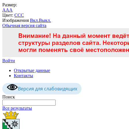
Размер:
A
A
A
Цвет:
C
C
C
Изображения
Вкл.
Выкл.
Обычная версия сайта
Войти
Открытые данные
Контакты
Версия для слабовидящих
Поиск
Все результаты