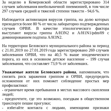
За неделю в Кемеровской области зарегистрировано 314
случаев заболевания внебольничной пневмонией, в том числе
297 случаев средней и тяжелой степени тяжести - 94,6 %.
Наблюдается активизация вирусов гриппа, на долю которых
приходится более 80 % от числа лабораторно подтвержденных
случаев ОРВИ. В качестве этиологического фактора
выступают вирусы гриппа A/H3N2 и A/H1N1/pdm/09 с
доминированием подтипа A/H3N2.
На территории Беловского муниципального района за период
с 21.01.2019 по 27.01.2019 года зарегистрировано 269 случаев
заболевания ОРВИ, что на 40,5 % выше эпидемического
порога, из них в основном детское население – 199 случая
заболевания, что составляет 73,9 % от заболевших.
Уважаемые жители Беловского района
, напоминаем, что
снизить риск заражения гриппом и ОРВИ, предупредить
осложнения от них поможет соблюдение простых мер
профилактики:
- ограничьте время пребывания в местах массового скопления
людей;
- предпочтите, где это возможно, поездкам в общественном
транспорте пешие прогулки;
- избегайте контакта с людьми, имеющими признаки