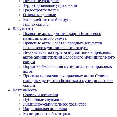
Почетные граждане
Территориальные управления
Градостроительство
Открытые данные
Банк идей жителей округа
Гид по округу
Документы
Правовые акты администрации Беловского
муниципального округа
Правовые акты Совета народных депутатов
Беловского муниципального округа
Независимая экспертиза нормативных правовых
актов администрации Беловского муниципального
округа
Порядок обжалования муниципальных правовых
актов
Проекты нормативных правовых актов Совета
народных депутатов Беловского муниципального
округа
Деятельность
Советы и комиссии
Публичные слушания
Жилищно-коммунальное хозяйство
Национальная политика
Муниципальный контроль