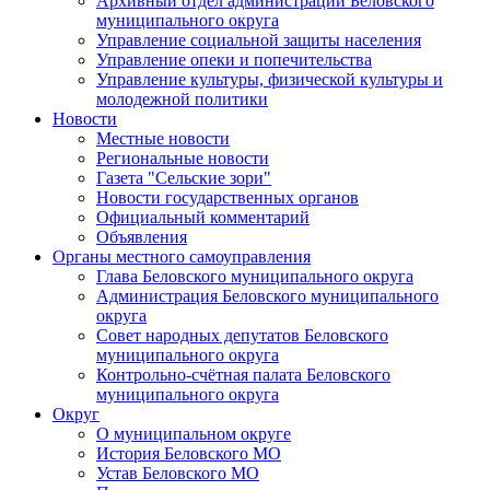
Архивный отдел администрации Беловского
муниципального округа
Управление социальной защиты населения
Управление опеки и попечительства
Управление культуры, физической культуры и
молодежной политики
Новости
Местные новости
Региональные новости
Газета "Сельские зори"
Новости государственных органов
Официальный комментарий
Объявления
Органы местного самоуправления
Глава Беловского муниципального округа
Администрация Беловского муниципального
округа
Совет народных депутатов Беловского
муниципального округа
Контрольно-счётная палата Беловского
муниципального округа
Округ
О муниципальном округе
История Беловского МО
Устав Беловского МО