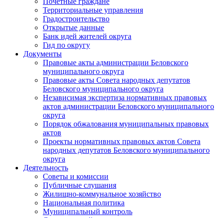
Почетные граждане
Территориальные управления
Градостроительство
Открытые данные
Банк идей жителей округа
Гид по округу
Документы
Правовые акты администрации Беловского
муниципального округа
Правовые акты Совета народных депутатов
Беловского муниципального округа
Независимая экспертиза нормативных правовых
актов администрации Беловского муниципального
округа
Порядок обжалования муниципальных правовых
актов
Проекты нормативных правовых актов Совета
народных депутатов Беловского муниципального
округа
Деятельность
Советы и комиссии
Публичные слушания
Жилищно-коммунальное хозяйство
Национальная политика
Муниципальный контроль