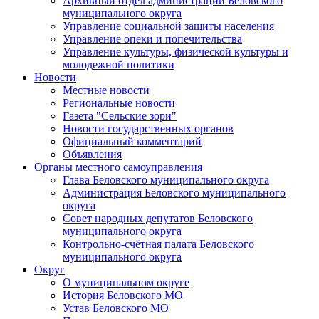
Архивный отдел администрации Беловского
муниципального округа
Управление социальной защиты населения
Управление опеки и попечительства
Управление культуры, физической культуры и
молодежной политики
Новости
Местные новости
Региональные новости
Газета "Сельские зори"
Новости государственных органов
Официальный комментарий
Объявления
Органы местного самоуправления
Глава Беловского муниципального округа
Администрация Беловского муниципального
округа
Совет народных депутатов Беловского
муниципального округа
Контрольно-счётная палата Беловского
муниципального округа
Округ
О муниципальном округе
История Беловского МО
Устав Беловского МО