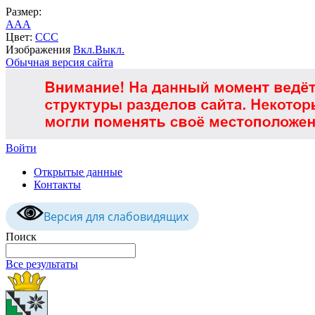
Размер:
A
A
A
Цвет:
C
C
C
Изображения
Вкл.
Выкл.
Обычная версия сайта
Войти
Открытые данные
Контакты
Версия для слабовидящих
Поиск
Все результаты