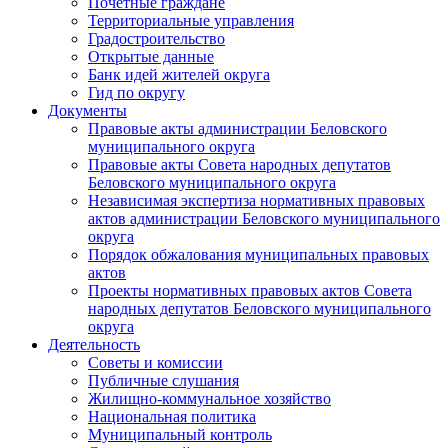
Почетные граждане
Территориальные управления
Градостроительство
Открытые данные
Банк идей жителей округа
Гид по округу
Документы
Правовые акты администрации Беловского
муниципального округа
Правовые акты Совета народных депутатов
Беловского муниципального округа
Независимая экспертиза нормативных правовых
актов администрации Беловского муниципального
округа
Порядок обжалования муниципальных правовых
актов
Проекты нормативных правовых актов Совета
народных депутатов Беловского муниципального
округа
Деятельность
Советы и комиссии
Публичные слушания
Жилищно-коммунальное хозяйство
Национальная политика
Муниципальный контроль