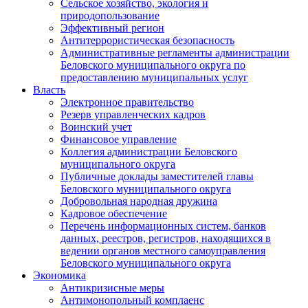
Сельское хозяйство, экология и
природопользование
Эффективный регион
Антитеррористическая безопасность
Административные регламенты администрации
Беловского муниципального округа по
предоставлению муниципальных услуг
Власть
Электронное правительство
Резерв управленческих кадров
Воинский учет
Финансовое управление
Коллегия администрации Беловского
муниципального округа
Публичные доклады заместителей главы
Беловского муниципального округа
Добровольная народная дружина
Кадровое обеспечение
Перечень информационных систем, банков
данных, реестров, регистров, находящихся в
ведении органов местного самоуправления
Беловского муниципального округа
Экономика
Антикризисные меры
Антимонопольный комплаенс