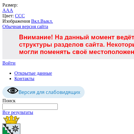
Размер:
A
A
A
Цвет:
C
C
C
Изображения
Вкл.
Выкл.
Обычная версия сайта
Войти
Открытые данные
Контакты
Версия для слабовидящих
Поиск
Все результаты