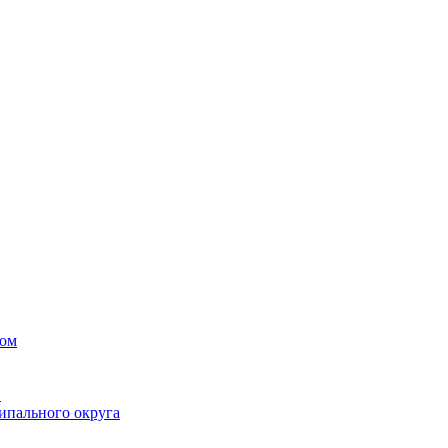
вом
в
ипального округа