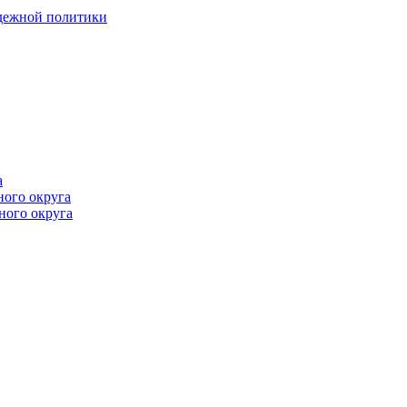
одежной политики
а
ного округа
ного округа