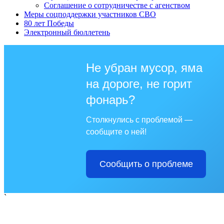
Соглашение о сотрудничестве с агенством
Меры соцподдержки участников СВО
80 лет Победы
Электронный бюллетень
Не убран мусор, яма
на дороге, не горит
фонарь?
Столкнулись с проблемой —
сообщите о ней!
Сообщить о проблеме
`