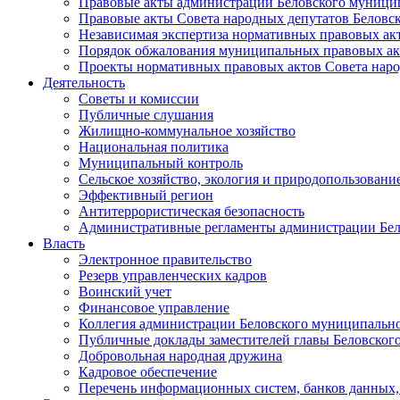
Правовые акты администрации Беловского муници
Правовые акты Совета народных депутатов Беловс
Независимая экспертиза нормативных правовых ак
Порядок обжалования муниципальных правовых ак
Проекты нормативных правовых актов Совета наро
Деятельность
Советы и комиссии
Публичные слушания
Жилищно-коммунальное хозяйство
Национальная политика
Муниципальный контроль
Сельское хозяйство, экология и природопользовани
Эффективный регион
Антитеррористическая безопасность
Административные регламенты администрации Бел
Власть
Электронное правительство
Резерв управленческих кадров
Воинский учет
Финансовое управление
Коллегия администрации Беловского муниципально
Публичные доклады заместителей главы Беловског
Добровольная народная дружина
Кадровое обеспечение
Перечень информационных систем, банков данных, 