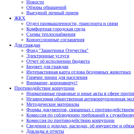
Новости
Обзоры обращений
Выездной личный прием
ЖКХ
Отдел промышленности, транспорта и связи
Комфортная городская среда
Схемы теплоснабжения
Концессионные соглашения
Для граждан
Фонд "Защитники Отечества"
Электронные услуги
Отчет об исполнении бюджета
Бюджет для граждан
Интерактивная карта отлова бездомных животных
Горячие линии для населения
Внимание, коронавирус!
Противодействие коррупции
Нормативные правовые и иные акты в сфере проти
Независимая общественная антикоррупционная экс
Методические материалы
Формы документов, связанных с противодействием
Комиссия по соблюдению требований к служебному
Комиссия по противодействию коррупции
Сведения о доходах, расходах, об имуществе и обяз
Доклады и отчеты