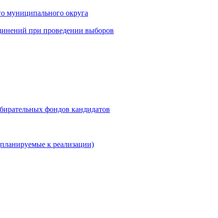
го муниципального округа
динений при проведении выборов
збирательных фондов кандидатов
планируемые к реализации)