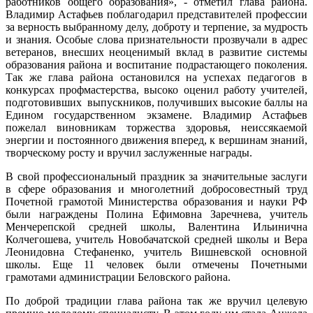
работников общего образования», - отметил глава района.
Владимир Астафьев поблагодарил представителей профессии
за верность выбранному делу, доброту и терпение, за мудрость
и знания. Особые слова признательности прозвучали в адрес
ветеранов, внесших неоценимый вклад в развитие системы
образования района и воспитание подрастающего поколения.
Так же глава района остановился на успехах педагогов в
конкурсах профмастерства, высоко оценил работу учителей,
подготовивших выпускников, получивших высокие баллы на
Едином государственном экзамене. Владимир Астафьев
пожелал виновникам торжества здоровья, неиссякаемой
энергии и постоянного движения вперед, к вершинам знаний,
творческому росту и вручил заслуженные награды.
В свой профессиональный праздник за значительные заслуги
в сфере образования и многолетний добросовестный труд
Почетной грамотой Министерства образования и науки РФ
были награждены Полина Ефимовна Заречнева, учитель
Менчерепской средней школы, Валентина Ильинична
Колчегошева, учитель Новобачатской средней школы и Вера
Леонидовна Стефаненко, учитель Вишневской основной
школы. Еще 11 человек были отмечены Почетными
грамотами администрации Беловского района.
По доброй традиции глава района так же вручил целевую