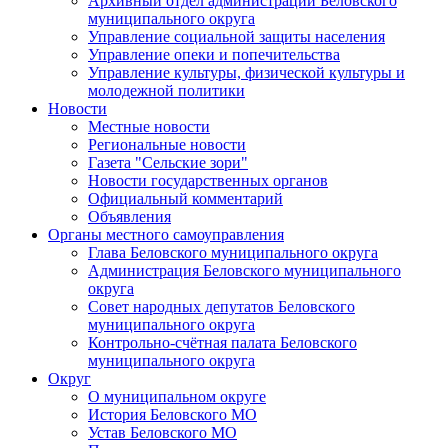
Архивный отдел администрации Беловского
муниципального округа
Управление социальной защиты населения
Управление опеки и попечительства
Управление культуры, физической культуры и
молодежной политики
Новости
Местные новости
Региональные новости
Газета "Сельские зори"
Новости государственных органов
Официальный комментарий
Объявления
Органы местного самоуправления
Глава Беловского муниципального округа
Администрация Беловского муниципального
округа
Совет народных депутатов Беловского
муниципального округа
Контрольно-счётная палата Беловского
муниципального округа
Округ
О муниципальном округе
История Беловского МО
Устав Беловского МО