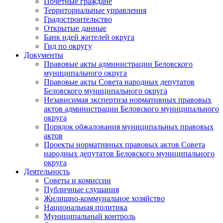
Почетные граждане
Территориальные управления
Градостроительство
Открытые данные
Банк идей жителей округа
Гид по округу
Документы
Правовые акты администрации Беловского
муниципального округа
Правовые акты Совета народных депутатов
Беловского муниципального округа
Независимая экспертиза нормативных правовых
актов администрации Беловского муниципального
округа
Порядок обжалования муниципальных правовых
актов
Проекты нормативных правовых актов Совета
народных депутатов Беловского муниципального
округа
Деятельность
Советы и комиссии
Публичные слушания
Жилищно-коммунальное хозяйство
Национальная политика
Муниципальный контроль