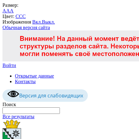
Размер:
A
A
A
Цвет:
C
C
C
Изображения
Вкл.
Выкл.
Обычная версия сайта
Войти
Открытые данные
Контакты
Версия для слабовидящих
Поиск
Все результаты