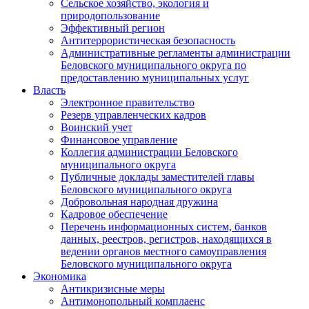
Сельское хозяйство, экология и
природопользование
Эффективный регион
Антитеррористическая безопасность
Административные регламенты администрации
Беловского муниципального округа по
предоставлению муниципальных услуг
Власть
Электронное правительство
Резерв управленческих кадров
Воинский учет
Финансовое управление
Коллегия администрации Беловского
муниципального округа
Публичные доклады заместителей главы
Беловского муниципального округа
Добровольная народная дружина
Кадровое обеспечение
Перечень информационных систем, банков
данных, реестров, регистров, находящихся в
ведении органов местного самоуправления
Беловского муниципального округа
Экономика
Антикризисные меры
Антимонопольный комплаенс