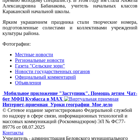
премию молодому специалисту. В этом году им стала Анжела
Александровна Бабанакова, учитель начальных классов
Караканской начальной школы.
Ярким украшением праздника стали творческие номера,
подготовленные солистами и коллективами учреждений
культуры района.
Фотографии:
Местные новости
Региональные новости
Газета "Сельские зори"
Новости государственных органов
Официальный комментарий
Объявления
Мобильное приложение "Заступник". Помощь детям
Чат-
бот МФЦ Кузбасса в MAX
Интернет-приемная
Уроки географии
Мое дело
© Сетевое издание зарегистрировано Федеральной службой
по надзору в сфере связи, информационных технологий и
массовых коммуникаций (Роскомнадзором) ЭЛ № ФС77-
89776 от 08.07.2025
Контакты
Учредитель - администрация Беловского муниципального