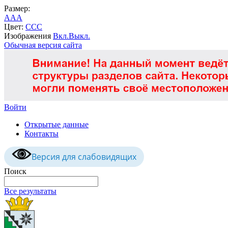
Размер:
A
A
A
Цвет:
C
C
C
Изображения
Вкл.
Выкл.
Обычная версия сайта
Войти
Открытые данные
Контакты
Версия для слабовидящих
Поиск
Все результаты