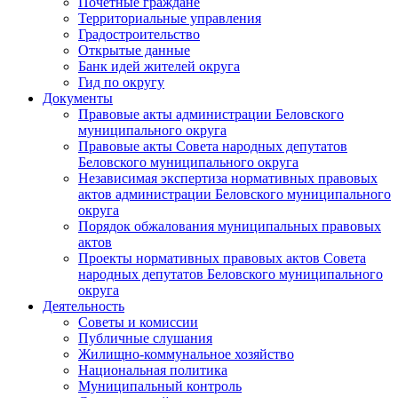
Почетные граждане
Территориальные управления
Градостроительство
Открытые данные
Банк идей жителей округа
Гид по округу
Документы
Правовые акты администрации Беловского
муниципального округа
Правовые акты Совета народных депутатов
Беловского муниципального округа
Независимая экспертиза нормативных правовых
актов администрации Беловского муниципального
округа
Порядок обжалования муниципальных правовых
актов
Проекты нормативных правовых актов Совета
народных депутатов Беловского муниципального
округа
Деятельность
Советы и комиссии
Публичные слушания
Жилищно-коммунальное хозяйство
Национальная политика
Муниципальный контроль