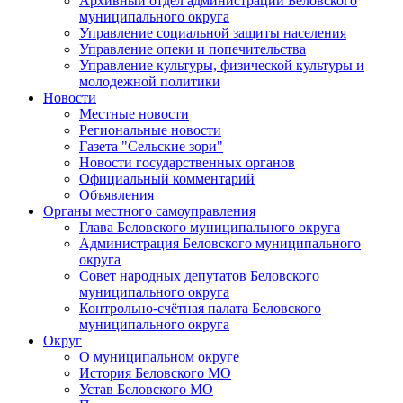
Архивный отдел администрации Беловского
муниципального округа
Управление социальной защиты населения
Управление опеки и попечительства
Управление культуры, физической культуры и
молодежной политики
Новости
Местные новости
Региональные новости
Газета "Сельские зори"
Новости государственных органов
Официальный комментарий
Объявления
Органы местного самоуправления
Глава Беловского муниципального округа
Администрация Беловского муниципального
округа
Совет народных депутатов Беловского
муниципального округа
Контрольно-счётная палата Беловского
муниципального округа
Округ
О муниципальном округе
История Беловского МО
Устав Беловского МО