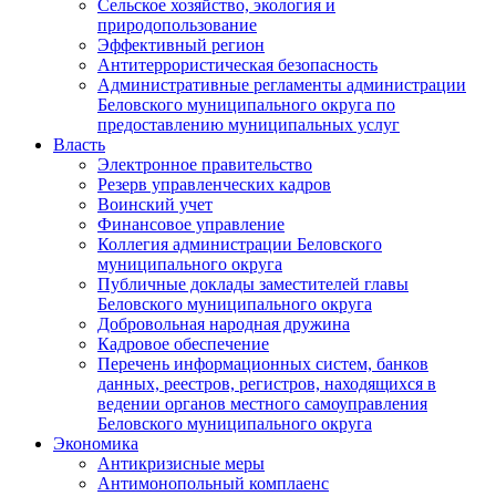
Сельское хозяйство, экология и
природопользование
Эффективный регион
Антитеррористическая безопасность
Административные регламенты администрации
Беловского муниципального округа по
предоставлению муниципальных услуг
Власть
Электронное правительство
Резерв управленческих кадров
Воинский учет
Финансовое управление
Коллегия администрации Беловского
муниципального округа
Публичные доклады заместителей главы
Беловского муниципального округа
Добровольная народная дружина
Кадровое обеспечение
Перечень информационных систем, банков
данных, реестров, регистров, находящихся в
ведении органов местного самоуправления
Беловского муниципального округа
Экономика
Антикризисные меры
Антимонопольный комплаенс