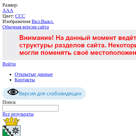
Размер:
A
A
A
Цвет:
C
C
C
Изображения
Вкл.
Выкл.
Обычная версия сайта
Войти
Открытые данные
Контакты
Версия для слабовидящих
Поиск
Все результаты