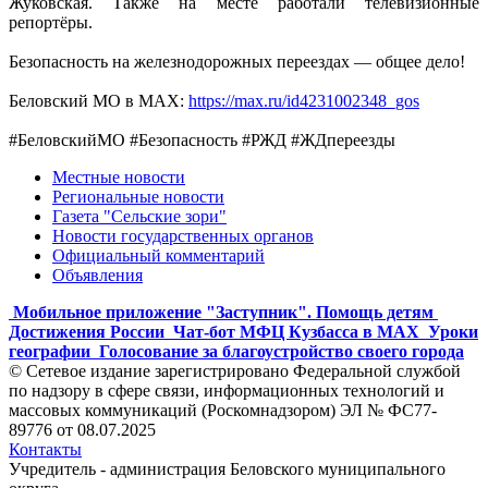
Жуковская. Также на месте работали телевизионные
репортёры.
Безопасность на железнодорожных переездах — общее дело!
Беловский МО в МАХ:
https://max.ru/id4231002348_gos
#БеловскийМО #Безопасность #РЖД #ЖДпереезды
Местные новости
Региональные новости
Газета "Сельские зори"
Новости государственных органов
Официальный комментарий
Объявления
Мобильное приложение "Заступник". Помощь детям
Достижения России
Чат-бот МФЦ Кузбасса в MAX
Уроки
географии
Голосование за благоустройство своего города
© Сетевое издание зарегистрировано Федеральной службой
по надзору в сфере связи, информационных технологий и
массовых коммуникаций (Роскомнадзором) ЭЛ № ФС77-
89776 от 08.07.2025
Контакты
Учредитель - администрация Беловского муниципального