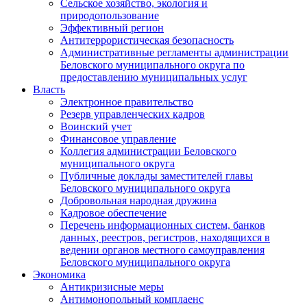
Сельское хозяйство, экология и
природопользование
Эффективный регион
Антитеррористическая безопасность
Административные регламенты администрации
Беловского муниципального округа по
предоставлению муниципальных услуг
Власть
Электронное правительство
Резерв управленческих кадров
Воинский учет
Финансовое управление
Коллегия администрации Беловского
муниципального округа
Публичные доклады заместителей главы
Беловского муниципального округа
Добровольная народная дружина
Кадровое обеспечение
Перечень информационных систем, банков
данных, реестров, регистров, находящихся в
ведении органов местного самоуправления
Беловского муниципального округа
Экономика
Антикризисные меры
Антимонопольный комплаенс