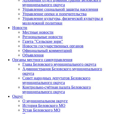
Архивный отдел администрации Беловского
муниципального округа
Управление социальной защиты населения
Управление опеки и попечительства
Управление культуры, физической культуры и
молодежной политики
Новости
Местные новости
Региональные новости
Газета "Сельские зори"
Новости государственных органов
Официальный комментарий
Объявления
Органы местного самоуправления
Глава Беловского муниципального округа
Администрация Беловского муниципального
округа
Совет народных депутатов Беловского
муниципального округа
Контрольно-счётная палата Беловского
муниципального округа
Округ
О муниципальном округе
История Беловского МО
Устав Беловского МО