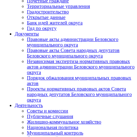
Почетные граждане
Территориальные управления
Градостроительство
Открытые данные
Банк идей жителей округа
Гид по округу
Документы
Правовые акты администрации Беловского
муниципального округа
Правовые акты Совета народных депутатов
Беловского муниципального округа
Независимая экспертиза нормативных правовых
актов администрации Беловского муниципального
округа
Порядок обжалования муниципальных правовых
актов
Проекты нормативных правовых актов Совета
народных депутатов Беловского муниципального
округа
Деятельность
Советы и комиссии
Публичные слушания
Жилищно-коммунальное хозяйство
Национальная политика
Муниципальный контроль