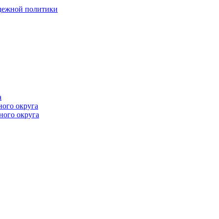
одежной политики
а
ного округа
ного округа