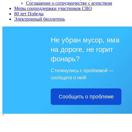
Соглашение о сотрудничестве с агенством
Меры соцподдержки участников СВО
80 лет Победы
Электронный бюллетень
Не убран мусор, яма
на дороге, не горит
фонарь?
Столкнулись с проблемой —
сообщите о ней!
Сообщить о проблеме
`