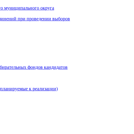
го муниципального округа
динений при проведении выборов
збирательных фондов кандидатов
планируемые к реализации)