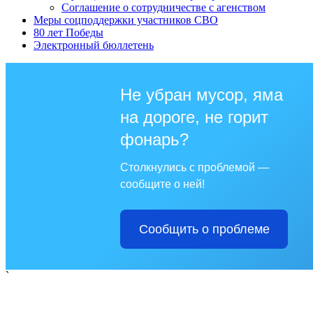
Соглашение о сотрудничестве с агенством
Меры соцподдержки участников СВО
80 лет Победы
Электронный бюллетень
Не убран мусор, яма
на дороге, не горит
фонарь?
Столкнулись с проблемой —
сообщите о ней!
Сообщить о проблеме
`