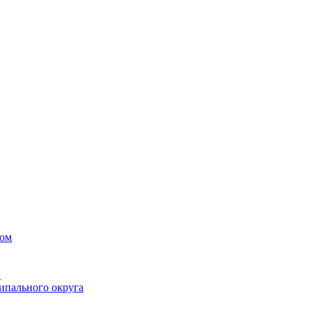
вом
в
ипального округа