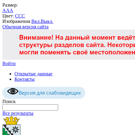
Размер:
A
A
A
Цвет:
C
C
C
Изображения
Вкл.
Выкл.
Обычная версия сайта
Войти
Открытые данные
Контакты
Версия для слабовидящих
Поиск
Все результаты