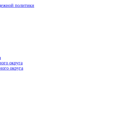
одежной политики
а
ного округа
ного округа