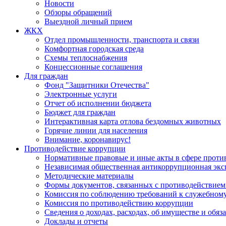
Новости
Обзоры обращений
Выездной личный прием
ЖКХ
Отдел промышленности, транспорта и связи
Комфортная городская среда
Схемы теплоснабжения
Концессионные соглашения
Для граждан
Фонд "Защитники Отечества"
Электронные услуги
Отчет об исполнении бюджета
Бюджет для граждан
Интерактивная карта отлова бездомных животных
Горячие линии для населения
Внимание, коронавирус!
Противодействие коррупции
Нормативные правовые и иные акты в сфере проти
Независимая общественная антикоррупционная экс
Методические материалы
Формы документов, связанных с противодействием
Комиссия по соблюдению требований к служебному
Комиссия по противодействию коррупции
Сведения о доходах, расходах, об имуществе и обяз
Доклады и отчеты