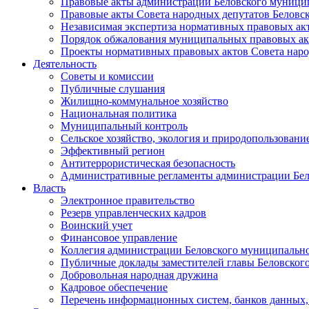
Правовые акты администрации Беловского муници
Правовые акты Совета народных депутатов Беловс
Независимая экспертиза нормативных правовых ак
Порядок обжалования муниципальных правовых ак
Проекты нормативных правовых актов Совета наро
Деятельность
Советы и комиссии
Публичные слушания
Жилищно-коммунальное хозяйство
Национальная политика
Муниципальный контроль
Сельское хозяйство, экология и природопользовани
Эффективный регион
Антитеррористическая безопасность
Административные регламенты администрации Бел
Власть
Электронное правительство
Резерв управленческих кадров
Воинский учет
Финансовое управление
Коллегия администрации Беловского муниципально
Публичные доклады заместителей главы Беловског
Добровольная народная дружина
Кадровое обеспечение
Перечень информационных систем, банков данных, 