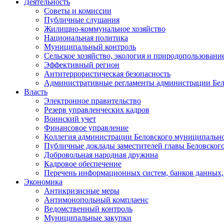
Деятельность
Советы и комиссии
Публичные слушания
Жилищно-коммунальное хозяйство
Национальная политика
Муниципальный контроль
Сельское хозяйство, экология и природопользовани
Эффективный регион
Антитеррористическая безопасность
Административные регламенты администрации Бел
Власть
Электронное правительство
Резерв управленческих кадров
Воинский учет
Финансовое управление
Коллегия администрации Беловского муниципально
Публичные доклады заместителей главы Беловског
Добровольная народная дружина
Кадровое обеспечение
Перечень информационных систем, банков данных, 
Экономика
Антикризисные меры
Антимонопольный комплаенс
Ведомственный контроль
Муниципальные закупки