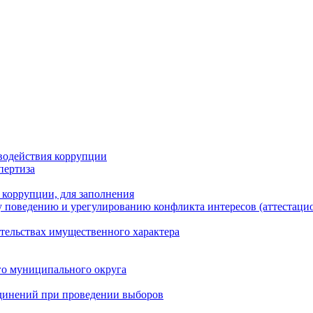
водействия коррупции
пертиза
 коррупции, для заполнения
 поведению и урегулированию конфликта интересов (аттестаци
ательствах имущественного характера
го муниципального округа
динений при проведении выборов