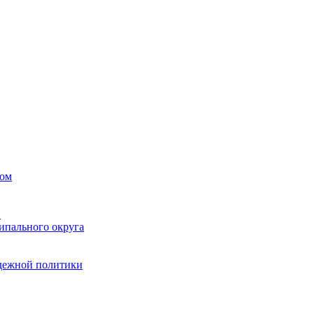
вом
в
ипального округа
одежной политики