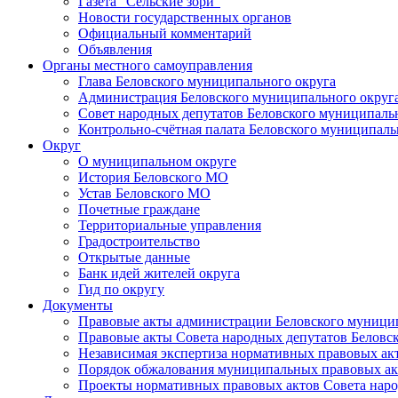
Газета "Сельские зори"
Новости государственных органов
Официальный комментарий
Объявления
Органы местного самоуправления
Глава Беловского муниципального округа
Администрация Беловского муниципального округ
Совет народных депутатов Беловского муниципаль
Контрольно-счётная палата Беловского муниципаль
Округ
О муниципальном округе
История Беловского МО
Устав Беловского МО
Почетные граждане
Территориальные управления
Градостроительство
Открытые данные
Банк идей жителей округа
Гид по округу
Документы
Правовые акты администрации Беловского муници
Правовые акты Совета народных депутатов Беловс
Независимая экспертиза нормативных правовых ак
Порядок обжалования муниципальных правовых ак
Проекты нормативных правовых актов Совета наро