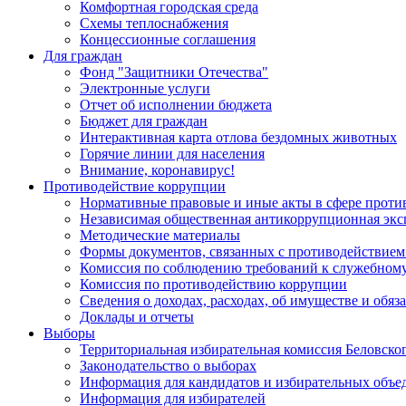
Комфортная городская среда
Схемы теплоснабжения
Концессионные соглашения
Для граждан
Фонд "Защитники Отечества"
Электронные услуги
Отчет об исполнении бюджета
Бюджет для граждан
Интерактивная карта отлова бездомных животных
Горячие линии для населения
Внимание, коронавирус!
Противодействие коррупции
Нормативные правовые и иные акты в сфере проти
Независимая общественная антикоррупционная экс
Методические материалы
Формы документов, связанных с противодействием
Комиссия по соблюдению требований к служебному
Комиссия по противодействию коррупции
Сведения о доходах, расходах, об имуществе и обяз
Доклады и отчеты
Выборы
Территориальная избирательная комиссия Беловско
Законодательство о выборах
Информация для кандидатов и избирательных объе
Информация для избирателей