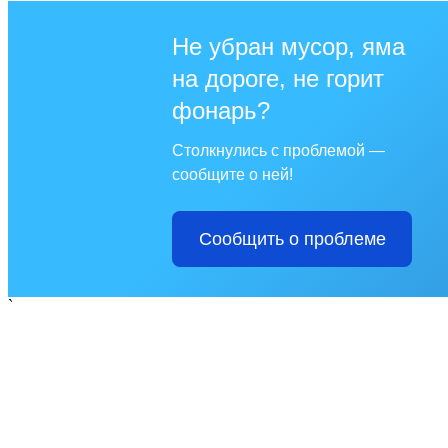
Не убран мусор, яма
на дороге, не горит
фонарь?
Столкнулись с проблемой —
сообщите о ней!
Сообщить о проблеме
`