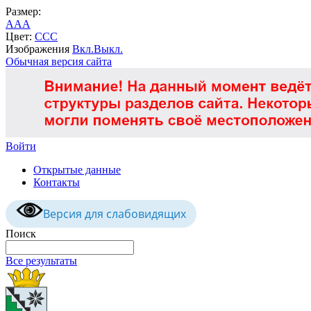
Размер:
A
A
A
Цвет:
C
C
C
Изображения
Вкл.
Выкл.
Обычная версия сайта
Войти
Открытые данные
Контакты
Версия для слабовидящих
Поиск
Все результаты