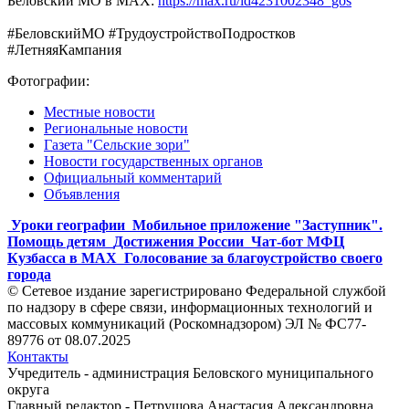
Беловский МО в МАХ:
https://max.ru/id4231002348_gos
#БеловскийМО #ТрудоустройствоПодростков
#ЛетняяКампания
Фотографии:
Местные новости
Региональные новости
Газета "Сельские зори"
Новости государственных органов
Официальный комментарий
Объявления
Уроки географии
Мобильное приложение "Заступник".
Помощь детям
Достижения России
Чат-бот МФЦ
Кузбасса в MAX
Голосование за благоустройство своего
города
© Сетевое издание зарегистрировано Федеральной службой
по надзору в сфере связи, информационных технологий и
массовых коммуникаций (Роскомнадзором) ЭЛ № ФС77-
89776 от 08.07.2025
Контакты
Учредитель - администрация Беловского муниципального
округа
Главный редактор - Петрушова Анастасия Александровна