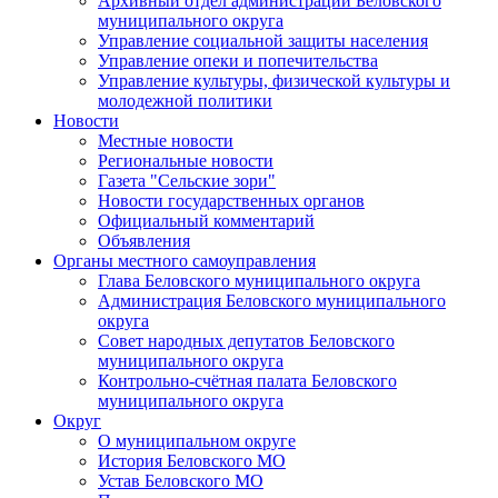
Архивный отдел администрации Беловского
муниципального округа
Управление социальной защиты населения
Управление опеки и попечительства
Управление культуры, физической культуры и
молодежной политики
Новости
Местные новости
Региональные новости
Газета "Сельские зори"
Новости государственных органов
Официальный комментарий
Объявления
Органы местного самоуправления
Глава Беловского муниципального округа
Администрация Беловского муниципального
округа
Совет народных депутатов Беловского
муниципального округа
Контрольно-счётная палата Беловского
муниципального округа
Округ
О муниципальном округе
История Беловского МО
Устав Беловского МО