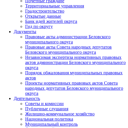
Почетные граждане
Территориальные управления
Градостроительство
Открытые данные
Банк идей жителей округа
Гид по округу
Документы
Правовые акты администрации Беловского
муниципального округа
Правовые акты Совета народных депутатов
Беловского муниципального округа
Независимая экспертиза нормативных правовых
актов администрации Беловского муниципального
округа
Порядок обжалования муниципальных правовых
актов
Проекты нормативных правовых актов Совета
народных депутатов Беловского муниципального
округа
Деятельность
Советы и комиссии
Публичные слушания
Жилищно-коммунальное хозяйство
Национальная политика
Муниципальный контроль