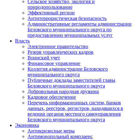
Сельское хозяйство, экология и
природопользование
Эффективный регион
Антитеррористическая безопасность
Административные регламенты администрации
Беловского муниципального округа по
предоставлению муниципальных услуг
Власть
Электронное правительство
Резерв управленческих кадров
Воинский учет
Финансовое управление
Коллегия администрации Беловского
муниципального округа
Публичные доклады заместителей главы
Беловского муниципального округа
Добровольная народная дружина
Кадровое обеспечение
Перечень информационных систем, банков
данных, реестров, регистров, находящихся в
ведении органов местного самоуправления
Беловского муниципального округа
Экономика
Антикризисные меры
Антимонопольный комплаенс