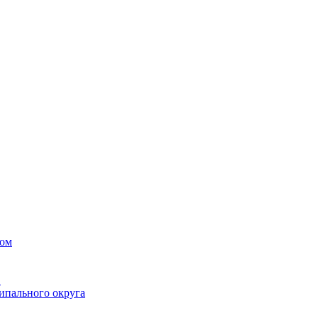
вом
в
ипального округа