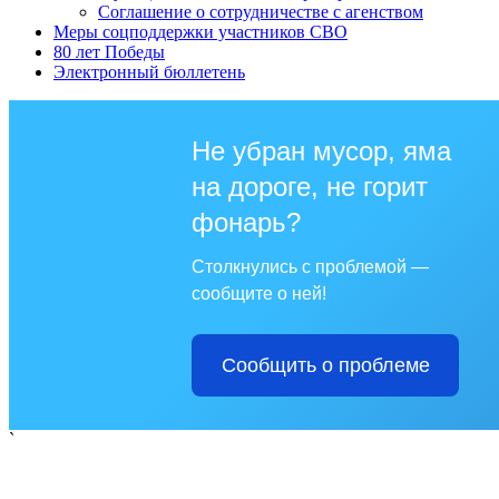
Соглашение о сотрудничестве с агенством
Меры соцподдержки участников СВО
80 лет Победы
Электронный бюллетень
Не убран мусор, яма
на дороге, не горит
фонарь?
Столкнулись с проблемой —
сообщите о ней!
Сообщить о проблеме
`