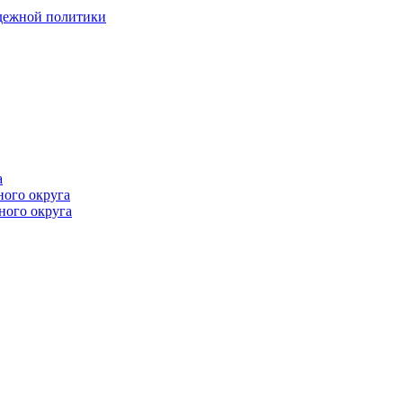
одежной политики
а
ного округа
ного округа