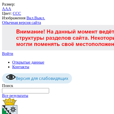
Размер:
A
A
A
Цвет:
C
C
C
Изображения
Вкл.
Выкл.
Обычная версия сайта
Войти
Открытые данные
Контакты
Версия для слабовидящих
Поиск
Все результаты