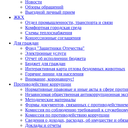
Новости
Обзоры обращений
Выездной личный прием
ЖКХ
Отдел промышленности, транспорта и связи
Комфортная городская среда
Схемы теплоснабжения
Концессионные соглашения
Для граждан
Фонд "Защитники Отечества"
Электронные услуги
Отчет об исполнении бюджета
Бюджет для граждан
Интерактивная карта отлова бездомных животных
Горячие линии для населения
Внимание, коронавирус!
Противодействие коррупции
Нормативные правовые и иные акты в сфере проти
Независимая общественная антикоррупционная экс
Методические материалы
Формы документов, связанных с противодействием
Комиссия по соблюдению требований к служебному
Комиссия по противодействию коррупции
Сведения о доходах, расходах, об имуществе и обяз
Доклады и отчеты