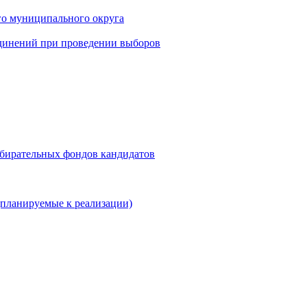
го муниципального округа
динений при проведении выборов
збирательных фондов кандидатов
планируемые к реализации)