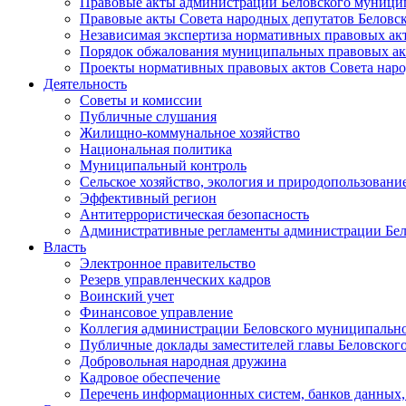
Правовые акты администрации Беловского муници
Правовые акты Совета народных депутатов Беловс
Независимая экспертиза нормативных правовых ак
Порядок обжалования муниципальных правовых ак
Проекты нормативных правовых актов Совета наро
Деятельность
Советы и комиссии
Публичные слушания
Жилищно-коммунальное хозяйство
Национальная политика
Муниципальный контроль
Сельское хозяйство, экология и природопользовани
Эффективный регион
Антитеррористическая безопасность
Административные регламенты администрации Бел
Власть
Электронное правительство
Резерв управленческих кадров
Воинский учет
Финансовое управление
Коллегия администрации Беловского муниципально
Публичные доклады заместителей главы Беловског
Добровольная народная дружина
Кадровое обеспечение
Перечень информационных систем, банков данных, 