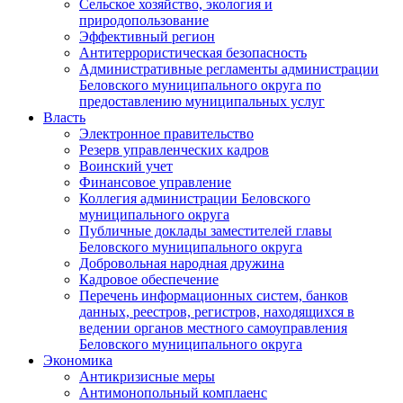
Сельское хозяйство, экология и
природопользование
Эффективный регион
Антитеррористическая безопасность
Административные регламенты администрации
Беловского муниципального округа по
предоставлению муниципальных услуг
Власть
Электронное правительство
Резерв управленческих кадров
Воинский учет
Финансовое управление
Коллегия администрации Беловского
муниципального округа
Публичные доклады заместителей главы
Беловского муниципального округа
Добровольная народная дружина
Кадровое обеспечение
Перечень информационных систем, банков
данных, реестров, регистров, находящихся в
ведении органов местного самоуправления
Беловского муниципального округа
Экономика
Антикризисные меры
Антимонопольный комплаенс