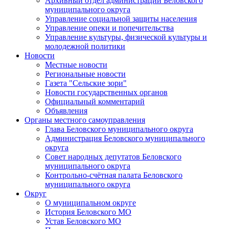
Архивный отдел администрации Беловского
муниципального округа
Управление социальной защиты населения
Управление опеки и попечительства
Управление культуры, физической культуры и
молодежной политики
Новости
Местные новости
Региональные новости
Газета "Сельские зори"
Новости государственных органов
Официальный комментарий
Объявления
Органы местного самоуправления
Глава Беловского муниципального округа
Администрация Беловского муниципального
округа
Совет народных депутатов Беловского
муниципального округа
Контрольно-счётная палата Беловского
муниципального округа
Округ
О муниципальном округе
История Беловского МО
Устав Беловского МО