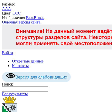
Размер:
A
A
A
Цвет:
C
C
C
Изображения
Вкл.
Выкл.
Обычная версия сайта
Войти
Открытые данные
Контакты
Версия для слабовидящих
Поиск
Все результаты