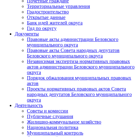
Почетные граждане
Территориальные управления
Градостроительство
Открытые данные
Банк идей жителей округа
Гид по округу
Документы
Правовые акты администрации Беловского
муниципального округа
Правовые акты Совета народных депутатов
Беловского муниципального округа
Независимая экспертиза нормативных правовых
актов администрации Беловского муниципального
округа
Порядок обжалования муниципальных правовых
актов
Проекты нормативных правовых актов Совета
народных депутатов Беловского муниципального
округа
Деятельность
Советы и комиссии
Публичные слушания
Жилищно-коммунальное хозяйство
Национальная политика
Муниципальный контроль