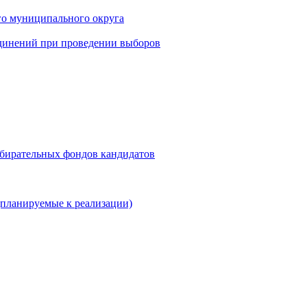
го муниципального округа
динений при проведении выборов
збирательных фондов кандидатов
планируемые к реализации)