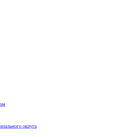
вом
в
ипального округа