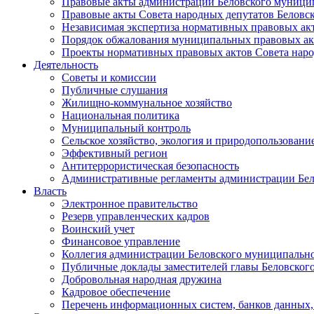
Правовые акты администрации Беловского муници
Правовые акты Совета народных депутатов Беловс
Независимая экспертиза нормативных правовых ак
Порядок обжалования муниципальных правовых ак
Проекты нормативных правовых актов Совета наро
Деятельность
Советы и комиссии
Публичные слушания
Жилищно-коммунальное хозяйство
Национальная политика
Муниципальный контроль
Сельское хозяйство, экология и природопользовани
Эффективный регион
Антитеррористическая безопасность
Административные регламенты администрации Бел
Власть
Электронное правительство
Резерв управленческих кадров
Воинский учет
Финансовое управление
Коллегия администрации Беловского муниципально
Публичные доклады заместителей главы Беловског
Добровольная народная дружина
Кадровое обеспечение
Перечень информационных систем, банков данных, 