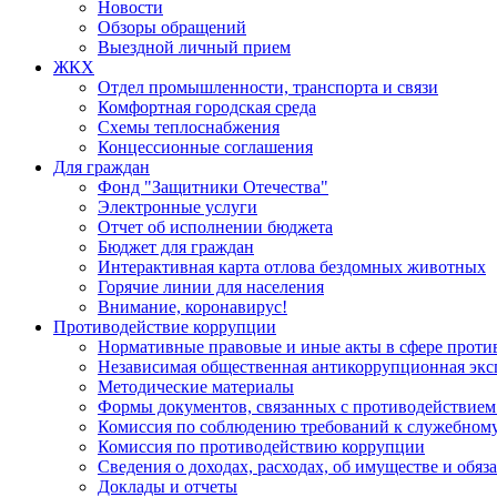
Новости
Обзоры обращений
Выездной личный прием
ЖКХ
Отдел промышленности, транспорта и связи
Комфортная городская среда
Схемы теплоснабжения
Концессионные соглашения
Для граждан
Фонд "Защитники Отечества"
Электронные услуги
Отчет об исполнении бюджета
Бюджет для граждан
Интерактивная карта отлова бездомных животных
Горячие линии для населения
Внимание, коронавирус!
Противодействие коррупции
Нормативные правовые и иные акты в сфере проти
Независимая общественная антикоррупционная экс
Методические материалы
Формы документов, связанных с противодействием
Комиссия по соблюдению требований к служебному
Комиссия по противодействию коррупции
Сведения о доходах, расходах, об имуществе и обяз
Доклады и отчеты