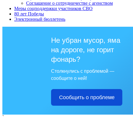
Соглашение о сотрудничестве с агенством
Меры соцподдержки участников СВО
80 лет Победы
Электронный бюллетень
Не убран мусор, яма
на дороге, не горит
фонарь?
Столкнулись с проблемой —
сообщите о ней!
Сообщить о проблеме
`