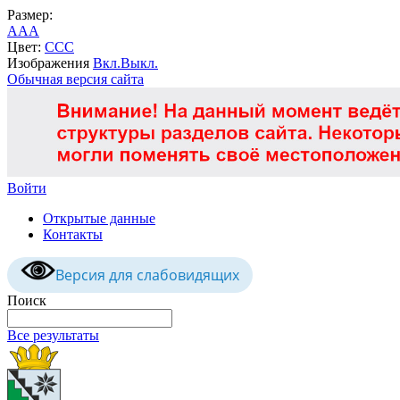
Размер:
A
A
A
Цвет:
C
C
C
Изображения
Вкл.
Выкл.
Обычная версия сайта
Войти
Открытые данные
Контакты
Версия для слабовидящих
Поиск
Все результаты