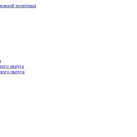
одежной политики
а
ного округа
ного округа