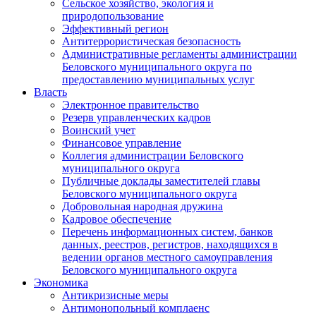
Сельское хозяйство, экология и
природопользование
Эффективный регион
Антитеррористическая безопасность
Административные регламенты администрации
Беловского муниципального округа по
предоставлению муниципальных услуг
Власть
Электронное правительство
Резерв управленческих кадров
Воинский учет
Финансовое управление
Коллегия администрации Беловского
муниципального округа
Публичные доклады заместителей главы
Беловского муниципального округа
Добровольная народная дружина
Кадровое обеспечение
Перечень информационных систем, банков
данных, реестров, регистров, находящихся в
ведении органов местного самоуправления
Беловского муниципального округа
Экономика
Антикризисные меры
Антимонопольный комплаенс