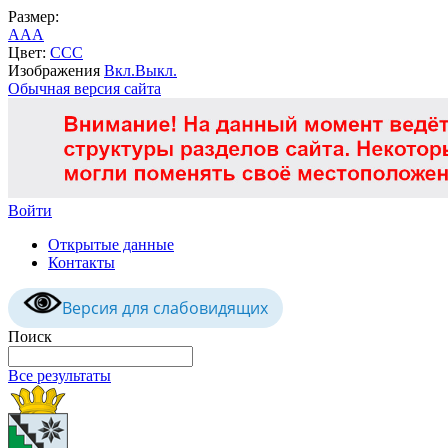
Размер:
A
A
A
Цвет:
C
C
C
Изображения
Вкл.
Выкл.
Обычная версия сайта
Войти
Открытые данные
Контакты
Версия для слабовидящих
Поиск
Все результаты