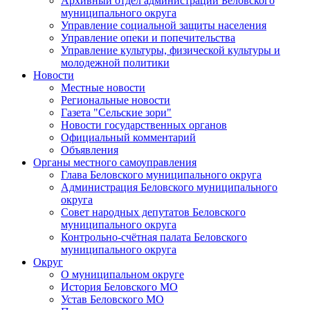
Архивный отдел администрации Беловского
муниципального округа
Управление социальной защиты населения
Управление опеки и попечительства
Управление культуры, физической культуры и
молодежной политики
Новости
Местные новости
Региональные новости
Газета "Сельские зори"
Новости государственных органов
Официальный комментарий
Объявления
Органы местного самоуправления
Глава Беловского муниципального округа
Администрация Беловского муниципального
округа
Совет народных депутатов Беловского
муниципального округа
Контрольно-счётная палата Беловского
муниципального округа
Округ
О муниципальном округе
История Беловского МО
Устав Беловского МО