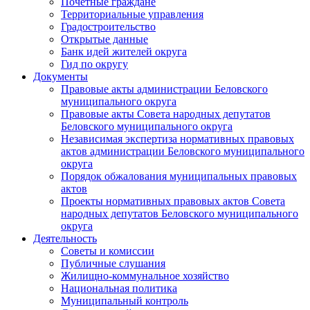
Почетные граждане
Территориальные управления
Градостроительство
Открытые данные
Банк идей жителей округа
Гид по округу
Документы
Правовые акты администрации Беловского
муниципального округа
Правовые акты Совета народных депутатов
Беловского муниципального округа
Независимая экспертиза нормативных правовых
актов администрации Беловского муниципального
округа
Порядок обжалования муниципальных правовых
актов
Проекты нормативных правовых актов Совета
народных депутатов Беловского муниципального
округа
Деятельность
Советы и комиссии
Публичные слушания
Жилищно-коммунальное хозяйство
Национальная политика
Муниципальный контроль