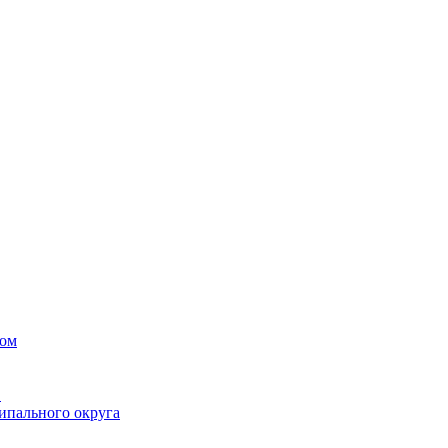
вом
в
ипального округа