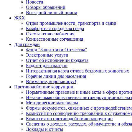
Новости
Обзоры обращений
Выездной личный прием
ЖКХ
Отдел промышленности, транспорта и связи
Комфортная городская среда
Схемы теплоснабжения
Концессионные соглашения
Для граждан
Фонд "Защитники Отечества"
Электронные услуги
Отчет об исполнении бюджета
Бюджет для граждан
Интерактивная карта отлова бездомных животных
Горячие линии для населения
Внимание, коронавирус!
Противодействие коррупции
Нормативные правовые и иные акты в сфере проти
Независимая общественная антикоррупционная экс
Методические материалы
Формы документов, связанных с противодействием
Комиссия по соблюдению требований к служебному
Комиссия по противодействию коррупции
Сведения о доходах, расходах, об имуществе и обяз
Доклады и отчеты