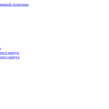
одежной политики
а
ного округа
ного округа