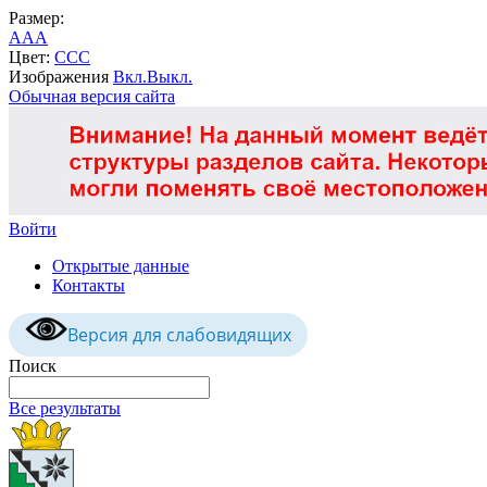
Размер:
A
A
A
Цвет:
C
C
C
Изображения
Вкл.
Выкл.
Обычная версия сайта
Войти
Открытые данные
Контакты
Версия для слабовидящих
Поиск
Все результаты