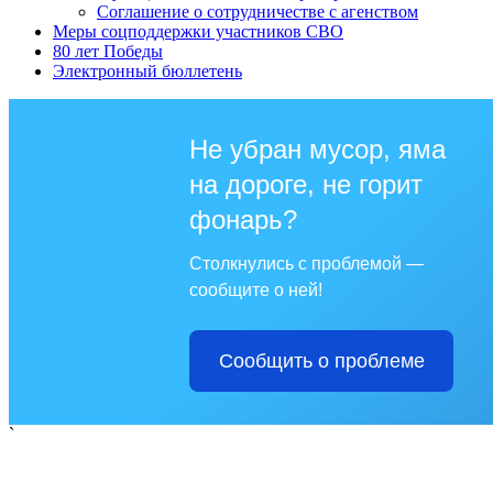
Соглашение о сотрудничестве с агенством
Меры соцподдержки участников СВО
80 лет Победы
Электронный бюллетень
Не убран мусор, яма
на дороге, не горит
фонарь?
Столкнулись с проблемой —
сообщите о ней!
Сообщить о проблеме
`