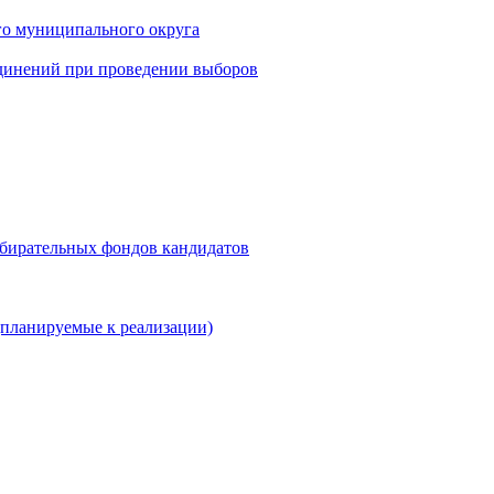
го муниципального округа
динений при проведении выборов
збирательных фондов кандидатов
планируемые к реализации)