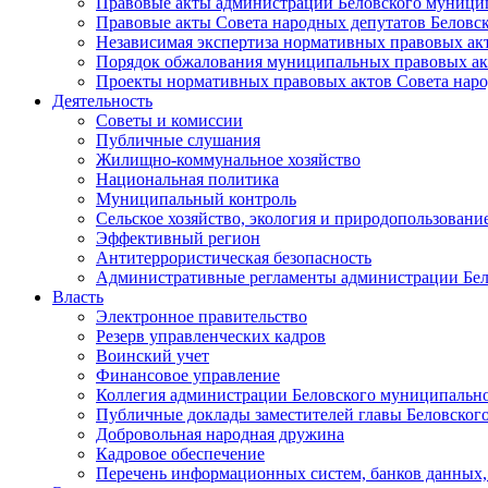
Правовые акты администрации Беловского муници
Правовые акты Совета народных депутатов Беловс
Независимая экспертиза нормативных правовых ак
Порядок обжалования муниципальных правовых ак
Проекты нормативных правовых актов Совета наро
Деятельность
Советы и комиссии
Публичные слушания
Жилищно-коммунальное хозяйство
Национальная политика
Муниципальный контроль
Сельское хозяйство, экология и природопользовани
Эффективный регион
Антитеррористическая безопасность
Административные регламенты администрации Бел
Власть
Электронное правительство
Резерв управленческих кадров
Воинский учет
Финансовое управление
Коллегия администрации Беловского муниципально
Публичные доклады заместителей главы Беловског
Добровольная народная дружина
Кадровое обеспечение
Перечень информационных систем, банков данных, 