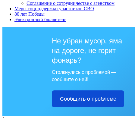
Соглашение о сотрудничестве с агенством
Меры соцподдержки участников СВО
80 лет Победы
Электронный бюллетень
Не убран мусор, яма
на дороге, не горит
фонарь?
Столкнулись с проблемой —
сообщите о ней!
Сообщить о проблеме
`