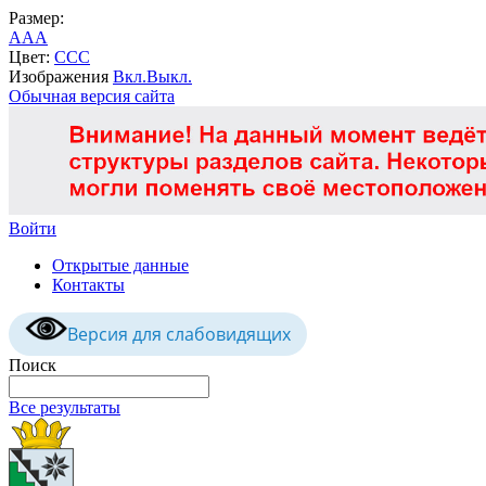
Размер:
A
A
A
Цвет:
C
C
C
Изображения
Вкл.
Выкл.
Обычная версия сайта
Войти
Открытые данные
Контакты
Версия для слабовидящих
Поиск
Все результаты