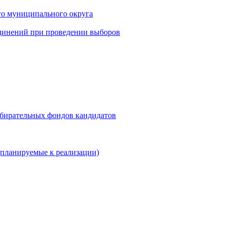
го муниципального округа
динений при проведении выборов
збирательных фондов кандидатов
планируемые к реализации)