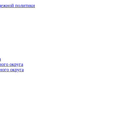
одежной политики
а
ного округа
ного округа