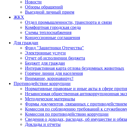
Новости
Обзоры обращений
Выездной личный прием
ЖКХ
Отдел промышленности, транспорта и связи
Комфортная городская среда
Схемы теплоснабжения
Концессионные соглашения
Для граждан
Фонд "Защитники Отечества"
Электронные услуги
Отчет об исполнении бюджета
Бюджет для граждан
Интерактивная карта отлова бездомных животных
Горячие линии для населения
Внимание, коронавирус!
Противодействие коррупции
Нормативные правовые и иные акты в сфере проти
Независимая общественная антикоррупционная экс
Методические материалы
Формы документов, связанных с противодействием
Комиссия по соблюдению требований к служебному
Комиссия по противодействию коррупции
Сведения о доходах, расходах, об имуществе и обяз
Доклады и отчеты