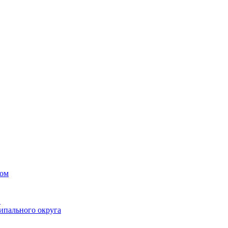
вом
в
ипального округа