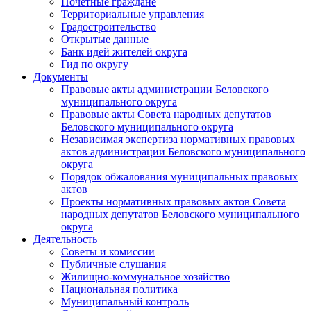
Почетные граждане
Территориальные управления
Градостроительство
Открытые данные
Банк идей жителей округа
Гид по округу
Документы
Правовые акты администрации Беловского
муниципального округа
Правовые акты Совета народных депутатов
Беловского муниципального округа
Независимая экспертиза нормативных правовых
актов администрации Беловского муниципального
округа
Порядок обжалования муниципальных правовых
актов
Проекты нормативных правовых актов Совета
народных депутатов Беловского муниципального
округа
Деятельность
Советы и комиссии
Публичные слушания
Жилищно-коммунальное хозяйство
Национальная политика
Муниципальный контроль