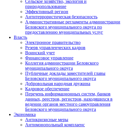
Сельское хозяйство, экология и
природопользование
Эффективный регион
Антитеррористическая безопасность
Административные регламенты администрации
Беловского муниципального округа по
предоставлению муниципальных услуг
Власть
Электронное правительство
Резерв управленческих кадров
Воинский учет
Финансовое управление
Коллегия администрации Беловского
муниципального округа
Публичные доклады заместителей главы
Беловского муниципального округа
Добровольная народная дружина
Кадровое обеспечение
Перечень информационных систем, банков
данных, реестров, регистров, находящихся в
ведении органов местного самоуправления
Беловского муниципального округа
Экономика
Антикризисные меры
Антимонопольный комплаенс