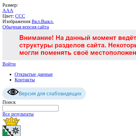
Размер:
A
A
A
Цвет:
C
C
C
Изображения
Вкл.
Выкл.
Обычная версия сайта
Войти
Открытые данные
Контакты
Версия для слабовидящих
Поиск
Все результаты