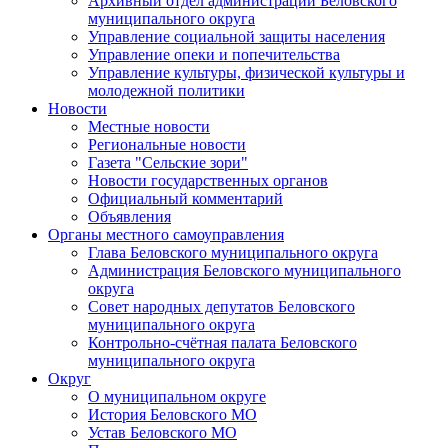
Архивный отдел администрации Беловского
муниципального округа
Управление социальной защиты населения
Управление опеки и попечительства
Управление культуры, физической культуры и
молодежной политики
Новости
Местные новости
Региональные новости
Газета "Сельские зори"
Новости государственных органов
Официальный комментарий
Объявления
Органы местного самоуправления
Глава Беловского муниципального округа
Администрация Беловского муниципального
округа
Совет народных депутатов Беловского
муниципального округа
Контрольно-счётная палата Беловского
муниципального округа
Округ
О муниципальном округе
История Беловского МО
Устав Беловского МО