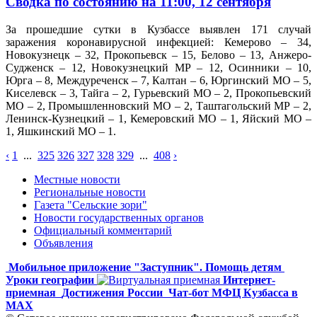
Сводка по состоянию на 11:00, 12 сентября
За прошедшие сутки в Кузбассе выявлен 171 случай
заражения коронавирусной инфекцией: Кемерово – 34,
Новокузнецк – 32, Прокопьевск – 15, Белово – 13, Анжеро-
Судженск – 12, Новокузнецкий МР – 12, Осинники – 10,
Юрга – 8, Междуреченск – 7, Калтан – 6, Юргинский МО – 5,
Киселевск – 3, Тайга – 2, Гурьевский МО – 2, Прокопьевский
МО – 2, Промышленновский МО – 2, Таштагольский МР – 2,
Ленинск-Кузнецкий – 1, Кемеровский МО – 1, Яйский МО –
1, Яшкинский МО – 1.
‹
1
...
325
326
327
328
329
...
408
›
Местные новости
Региональные новости
Газета "Сельские зори"
Новости государственных органов
Официальный комментарий
Объявления
Мобильное приложение "Заступник". Помощь детям
Уроки географии
Интернет-
приемная
Достижения России
Чат-бот МФЦ Кузбасса в
MAX