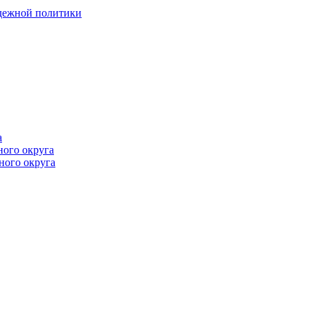
одежной политики
а
ного округа
ного округа