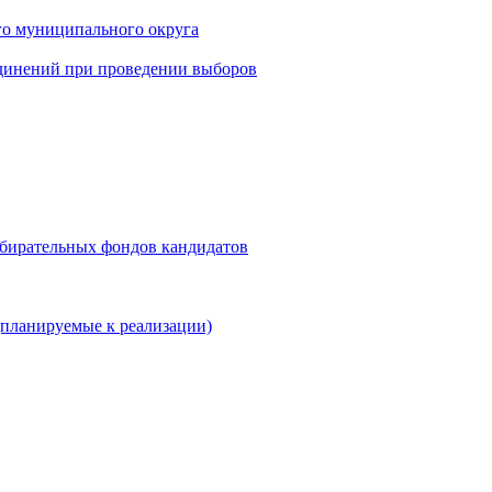
го муниципального округа
динений при проведении выборов
збирательных фондов кандидатов
планируемые к реализации)