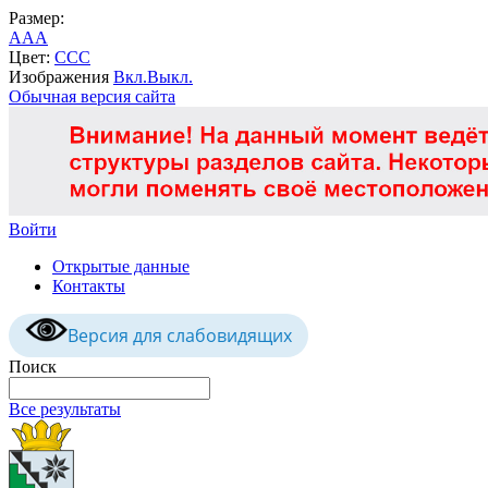
Размер:
A
A
A
Цвет:
C
C
C
Изображения
Вкл.
Выкл.
Обычная версия сайта
Войти
Открытые данные
Контакты
Версия для слабовидящих
Поиск
Все результаты