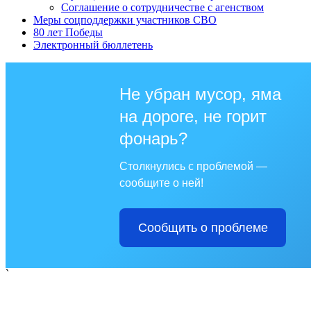
Соглашение о сотрудничестве с агенством
Меры соцподдержки участников СВО
80 лет Победы
Электронный бюллетень
Не убран мусор, яма
на дороге, не горит
фонарь?
Столкнулись с проблемой —
сообщите о ней!
Сообщить о проблеме
`