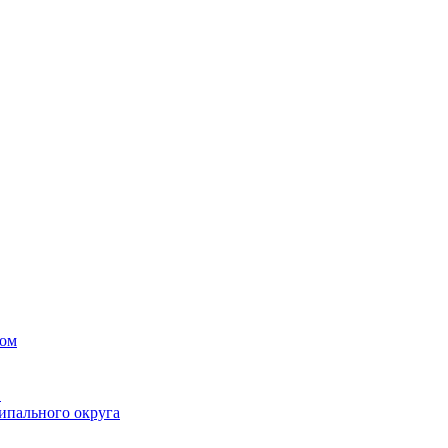
вом
в
ипального округа