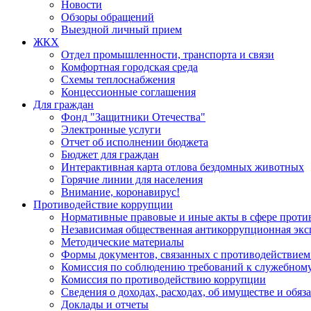
Новости
Обзоры обращений
Выездной личный прием
ЖКХ
Отдел промышленности, транспорта и связи
Комфортная городская среда
Схемы теплоснабжения
Концессионные соглашения
Для граждан
Фонд "Защитники Отечества"
Электронные услуги
Отчет об исполнении бюджета
Бюджет для граждан
Интерактивная карта отлова бездомных животных
Горячие линии для населения
Внимание, коронавирус!
Противодействие коррупции
Нормативные правовые и иные акты в сфере проти
Независимая общественная антикоррупционная экс
Методические материалы
Формы документов, связанных с противодействием
Комиссия по соблюдению требований к служебному
Комиссия по противодействию коррупции
Сведения о доходах, расходах, об имуществе и обяз
Доклады и отчеты