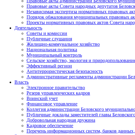
Правовые акты администрации Беловского муници
Правовые акты Совета народных депутатов Беловс
Независимая экспертиза нормативных правовых ак
Порядок обжалования муниципальных правовых ак
Проекты нормативных правовых актов Совета наро
Деятельность
Советы и комиссии
Публичные слушания
Жилищно-коммунальное хозяйство
Национальная политика
Муниципальный контроль
Сельское хозяйство, экология и природопользовани
Эффективный регион
Антитеррористическая безопасность
Административные регламенты администрации Бел
Власть
Электронное правительство
Резерв управленческих кадров
Воинский учет
Финансовое управление
Коллегия администрации Беловского муниципально
Публичные доклады заместителей главы Беловског
Добровольная народная дружина
Кадровое обеспечение
Перечень информационных систем, банков данных, 