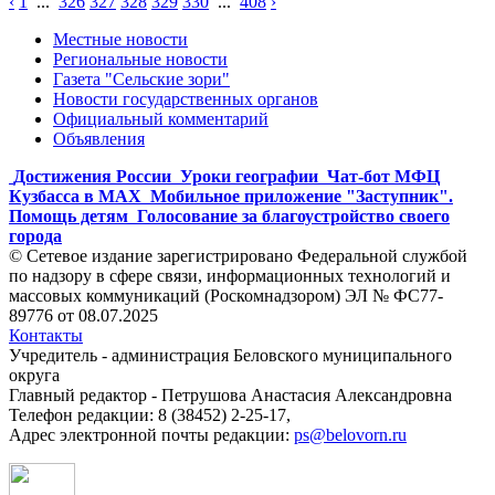
‹
1
...
326
327
328
329
330
...
408
›
Местные новости
Региональные новости
Газета "Сельские зори"
Новости государственных органов
Официальный комментарий
Объявления
Достижения России
Уроки географии
Чат-бот МФЦ
Кузбасса в MAX
Мобильное приложение "Заступник".
Помощь детям
Голосование за благоустройство своего
города
© Сетевое издание зарегистрировано Федеральной службой
по надзору в сфере связи, информационных технологий и
массовых коммуникаций (Роскомнадзором) ЭЛ № ФС77-
89776 от 08.07.2025
Контакты
Учредитель - администрация Беловского муниципального
округа
Главный редактор - Петрушова Анастасия Александровна
Телефон редакции: 8 (38452) 2-25-17,
Адрес электронной почты редакции:
ps@belovorn.ru