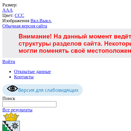
Размер:
A
A
A
Цвет:
C
C
C
Изображения
Вкл.
Выкл.
Обычная версия сайта
Войти
Открытые данные
Контакты
Версия для слабовидящих
Поиск
Все результаты