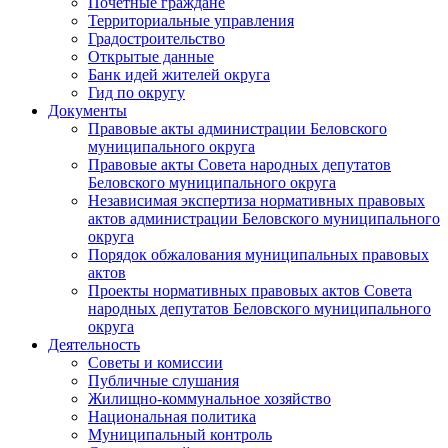
Почетные граждане
Территориальные управления
Градостроительство
Открытые данные
Банк идей жителей округа
Гид по округу
Документы
Правовые акты администрации Беловского
муниципального округа
Правовые акты Совета народных депутатов
Беловского муниципального округа
Независимая экспертиза нормативных правовых
актов администрации Беловского муниципального
округа
Порядок обжалования муниципальных правовых
актов
Проекты нормативных правовых актов Совета
народных депутатов Беловского муниципального
округа
Деятельность
Советы и комиссии
Публичные слушания
Жилищно-коммунальное хозяйство
Национальная политика
Муниципальный контроль