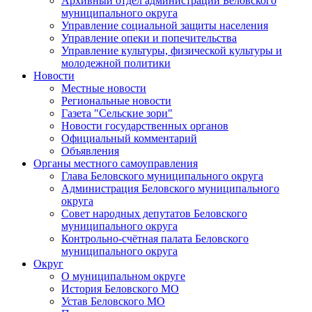
Архивный отдел администрации Беловского
муниципального округа
Управление социальной защиты населения
Управление опеки и попечительства
Управление культуры, физической культуры и
молодежной политики
Новости
Местные новости
Региональные новости
Газета "Сельские зори"
Новости государственных органов
Официальный комментарий
Объявления
Органы местного самоуправления
Глава Беловского муниципального округа
Администрация Беловского муниципального
округа
Совет народных депутатов Беловского
муниципального округа
Контрольно-счётная палата Беловского
муниципального округа
Округ
О муниципальном округе
История Беловского МО
Устав Беловского МО