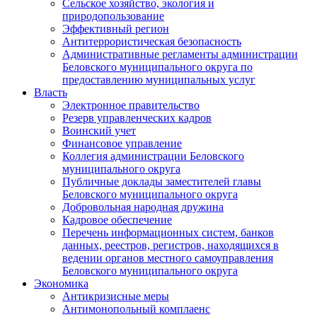
Сельское хозяйство, экология и
природопользование
Эффективный регион
Антитеррористическая безопасность
Административные регламенты администрации
Беловского муниципального округа по
предоставлению муниципальных услуг
Власть
Электронное правительство
Резерв управленческих кадров
Воинский учет
Финансовое управление
Коллегия администрации Беловского
муниципального округа
Публичные доклады заместителей главы
Беловского муниципального округа
Добровольная народная дружина
Кадровое обеспечение
Перечень информационных систем, банков
данных, реестров, регистров, находящихся в
ведении органов местного самоуправления
Беловского муниципального округа
Экономика
Антикризисные меры
Антимонопольный комплаенс