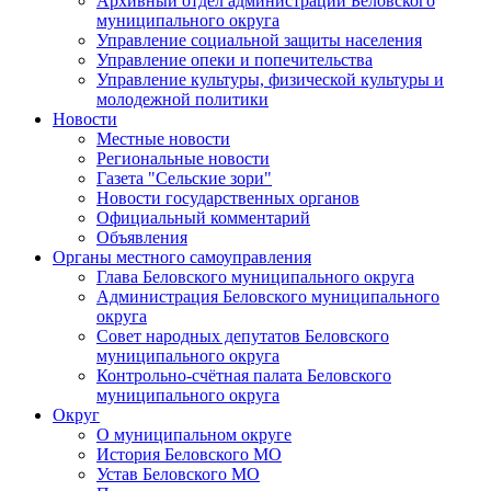
Архивный отдел администрации Беловского
муниципального округа
Управление социальной защиты населения
Управление опеки и попечительства
Управление культуры, физической культуры и
молодежной политики
Новости
Местные новости
Региональные новости
Газета "Сельские зори"
Новости государственных органов
Официальный комментарий
Объявления
Органы местного самоуправления
Глава Беловского муниципального округа
Администрация Беловского муниципального
округа
Совет народных депутатов Беловского
муниципального округа
Контрольно-счётная палата Беловского
муниципального округа
Округ
О муниципальном округе
История Беловского МО
Устав Беловского МО