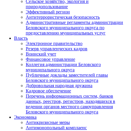
Сельское хозяйство, экология и
природопользование
Эффективный регион
Антитеррористическая безопасность
Административные регламенты администрации
Беловского муниципального округа по
предоставлению муниципальных услуг
Власть
Электронное правительство
Резерв управленческих кадров
Воинский учет
Финансовое управление
Коллегия администрации Беловского
муниципального округа
Публичные доклады заместителей главы
Беловского муниципального округа
Добровольная народная дружина
Кадровое обеспечение
Перечень информационных систем, банков
данных, реестров, регистров, находящихся в
ведении органов местного самоуправления
Беловского муниципального округа
Экономика
Антикризисные меры
Антимонопольный комплаенс