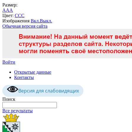
Размер:
A
A
A
Цвет:
C
C
C
Изображения
Вкл.
Выкл.
Обычная версия сайта
Войти
Открытые данные
Контакты
Версия для слабовидящих
Поиск
Все результаты