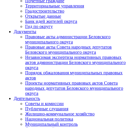
Почетные граждане
Территориальные управления
Градостроительство
Открытые данные
Банк идей жителей округа
Гид по округу
Документы
Правовые акты администрации Беловского
муниципального округа
Правовые акты Совета народных депутатов
Беловского муниципального округа
Независимая экспертиза нормативных правовых
актов администрации Беловского муниципального
округа
Порядок обжалования муниципальных правовых
актов
Проекты нормативных правовых актов Совета
народных депутатов Беловского муниципального
округа
Деятельность
Советы и комиссии
Публичные слушания
Жилищно-коммунальное хозяйство
Национальная политика
Муниципальный контроль