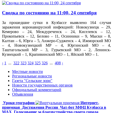
Сводка по состоянию на 11:00, 24 сентября
За прошедшие сутки в Кузбассе выявлено 164 случая
заражения коронавирусной инфекцией: Новокузнецк – 29,
Кемерово – 24, Междуреченск – 24, Киселевск – 12,
Прокопьевск – 12, Белово – 11, Осинники – 9, Мыски – 8,
Калтан – 6, Юрга – 5, Анжеро-Судженск – 4, Ижморский МО
– 4, Новокузнецкий МР – 4, Юргинский МО – 4,
Таштагольский МР – 3, Гурьевский МО – 2, Ленинск-
Кузнецкий – 1, Крапивинский МО – 1, Яйский МО – 1.
‹
1
...
322
323
324
325
326
...
408
›
Местные новости
Региональные новости
Газета "Сельские зори"
Новости государственных органов
Официальный комментарий
Объявления
Уроки географии
Интернет-
приемная
Достижения России
Чат-бот МФЦ Кузбасса в
MAX
Голосование за благоустройство своего города