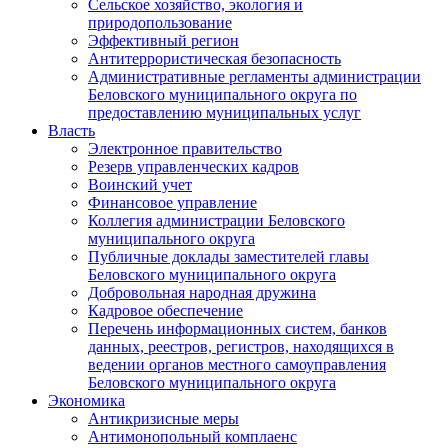
Сельское хозяйство, экология и
природопользование
Эффективный регион
Антитеррористическая безопасность
Административные регламенты администрации
Беловского муниципального округа по
предоставлению муниципальных услуг
Власть
Электронное правительство
Резерв управленческих кадров
Воинский учет
Финансовое управление
Коллегия администрации Беловского
муниципального округа
Публичные доклады заместителей главы
Беловского муниципального округа
Добровольная народная дружина
Кадровое обеспечение
Перечень информационных систем, банков
данных, реестров, регистров, находящихся в
ведении органов местного самоуправления
Беловского муниципального округа
Экономика
Антикризисные меры
Антимонопольный комплаенс