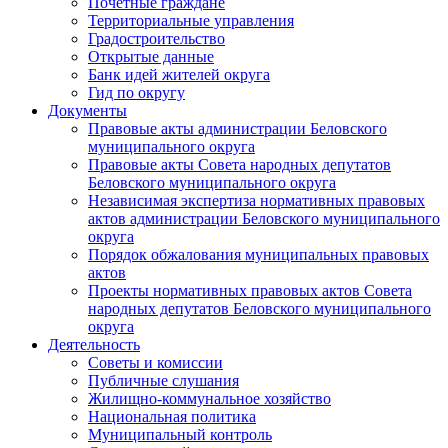
Почетные граждане
Территориальные управления
Градостроительство
Открытые данные
Банк идей жителей округа
Гид по округу
Документы
Правовые акты администрации Беловского
муниципального округа
Правовые акты Совета народных депутатов
Беловского муниципального округа
Независимая экспертиза нормативных правовых
актов администрации Беловского муниципального
округа
Порядок обжалования муниципальных правовых
актов
Проекты нормативных правовых актов Совета
народных депутатов Беловского муниципального
округа
Деятельность
Советы и комиссии
Публичные слушания
Жилищно-коммунальное хозяйство
Национальная политика
Муниципальный контроль