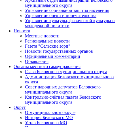
Архивный отдел администрации Беловского
муниципального округа
Управление социальной защиты населения
Управление опеки и попечительства
Управление культуры, физической культуры и
молодежной политики
Новости
Местные новости
Региональные новости
Газета "Сельские зори"
Новости государственных органов
Официальный комментарий
Объявления
Органы местного самоуправления
Глава Беловского муниципального округа
Администрация Беловского муниципального
округа
Совет народных депутатов Беловского
муниципального округа
Контрольно-счётная палата Беловского
муниципального округа
Округ
О муниципальном округе
История Беловского МО
Устав Беловского МО