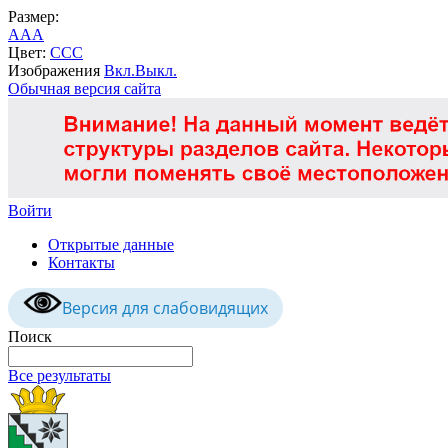
Размер:
A
A
A
Цвет:
C
C
C
Изображения
Вкл.
Выкл.
Обычная версия сайта
Войти
Открытые данные
Контакты
Версия для слабовидящих
Поиск
Все результаты