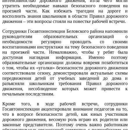
интенсивностью дорожного движения, из-за чего могли
утратить необходимые навыки безопасного поведения на
проезжей части. Как избежать трагедии на дороге и
восполнить знания школьников в области Правил дорожного
движения – эти вопросы стояли на повестке рабочей встречи.
Сотрудники Госавтоинспекции Беловского района напомнили
руководителям образовательных организаций о
необходимости регулярно проводить со своими
воспитанниками инструктажи на тему безопасного поведения
на проезжей части. Немаловажно, чтобы у ребят была
доступная наглядная информация. Именно поэтому
образовательные организации должны вовремя позаботиться
о том, чтобы их «уголки» безопасности дорожного движения
соответствовали сезону, демонстрировали актуальные схемы
передвижения детей от учебных заведений до дома и
разъясняли школьникам требования Правил дорожного
движения, несоблюдение которых может привести к
печальным последствиям.
Кроме того, в ходе рабочей встречи, сотрудники
Госавтоинспекции акцентировали внимание педагогов на то,
что в вопросе безопасности детей, как юных участников
дорожного движения, весомую роль играю их родители или
законные представители. Поэтому очень важно работникам
образовательных организаций совместно с полицейскими не