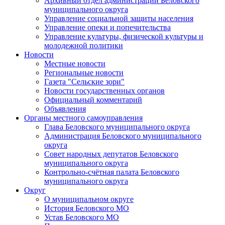
Архивный отдел администрации Беловского
муниципального округа
Управление социальной защиты населения
Управление опеки и попечительства
Управление культуры, физической культуры и
молодежной политики
Новости
Местные новости
Региональные новости
Газета "Сельские зори"
Новости государственных органов
Официальный комментарий
Объявления
Органы местного самоуправления
Глава Беловского муниципального округа
Администрация Беловского муниципального
округа
Совет народных депутатов Беловского
муниципального округа
Контрольно-счётная палата Беловского
муниципального округа
Округ
О муниципальном округе
История Беловского МО
Устав Беловского МО