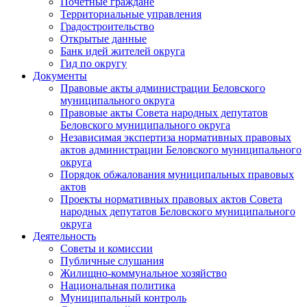
Почетные граждане
Территориальные управления
Градостроительство
Открытые данные
Банк идей жителей округа
Гид по округу
Документы
Правовые акты администрации Беловского
муниципального округа
Правовые акты Совета народных депутатов
Беловского муниципального округа
Независимая экспертиза нормативных правовых
актов администрации Беловского муниципального
округа
Порядок обжалования муниципальных правовых
актов
Проекты нормативных правовых актов Совета
народных депутатов Беловского муниципального
округа
Деятельность
Советы и комиссии
Публичные слушания
Жилищно-коммунальное хозяйство
Национальная политика
Муниципальный контроль