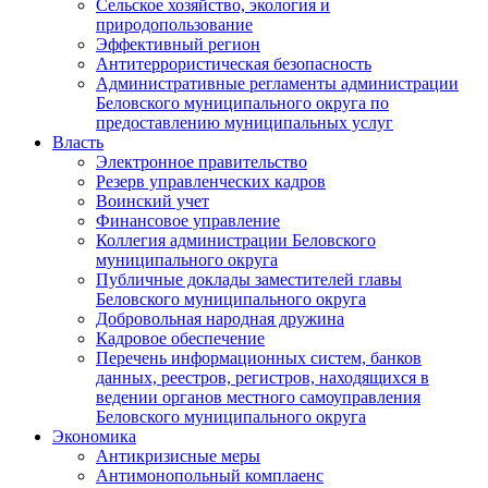
Сельское хозяйство, экология и
природопользование
Эффективный регион
Антитеррористическая безопасность
Административные регламенты администрации
Беловского муниципального округа по
предоставлению муниципальных услуг
Власть
Электронное правительство
Резерв управленческих кадров
Воинский учет
Финансовое управление
Коллегия администрации Беловского
муниципального округа
Публичные доклады заместителей главы
Беловского муниципального округа
Добровольная народная дружина
Кадровое обеспечение
Перечень информационных систем, банков
данных, реестров, регистров, находящихся в
ведении органов местного самоуправления
Беловского муниципального округа
Экономика
Антикризисные меры
Антимонопольный комплаенс