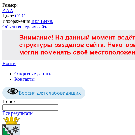
Размер:
A
A
A
Цвет:
C
C
C
Изображения
Вкл.
Выкл.
Обычная версия сайта
Войти
Открытые данные
Контакты
Версия для слабовидящих
Поиск
Все результаты