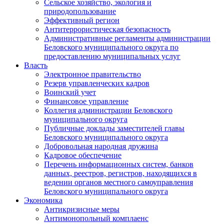
Сельское хозяйство, экология и
природопользование
Эффективный регион
Антитеррористическая безопасность
Административные регламенты администрации
Беловского муниципального округа по
предоставлению муниципальных услуг
Власть
Электронное правительство
Резерв управленческих кадров
Воинский учет
Финансовое управление
Коллегия администрации Беловского
муниципального округа
Публичные доклады заместителей главы
Беловского муниципального округа
Добровольная народная дружина
Кадровое обеспечение
Перечень информационных систем, банков
данных, реестров, регистров, находящихся в
ведении органов местного самоуправления
Беловского муниципального округа
Экономика
Антикризисные меры
Антимонопольный комплаенс