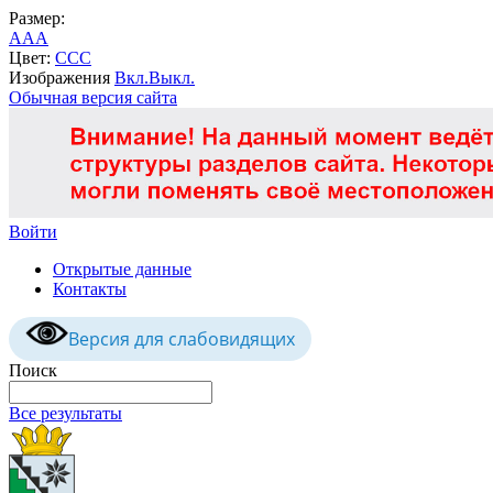
Размер:
A
A
A
Цвет:
C
C
C
Изображения
Вкл.
Выкл.
Обычная версия сайта
Войти
Открытые данные
Контакты
Версия для слабовидящих
Поиск
Все результаты