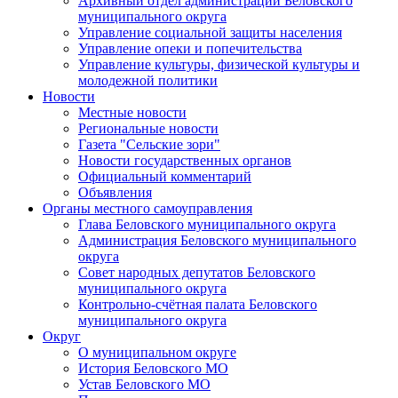
Архивный отдел администрации Беловского
муниципального округа
Управление социальной защиты населения
Управление опеки и попечительства
Управление культуры, физической культуры и
молодежной политики
Новости
Местные новости
Региональные новости
Газета "Сельские зори"
Новости государственных органов
Официальный комментарий
Объявления
Органы местного самоуправления
Глава Беловского муниципального округа
Администрация Беловского муниципального
округа
Совет народных депутатов Беловского
муниципального округа
Контрольно-счётная палата Беловского
муниципального округа
Округ
О муниципальном округе
История Беловского МО
Устав Беловского МО