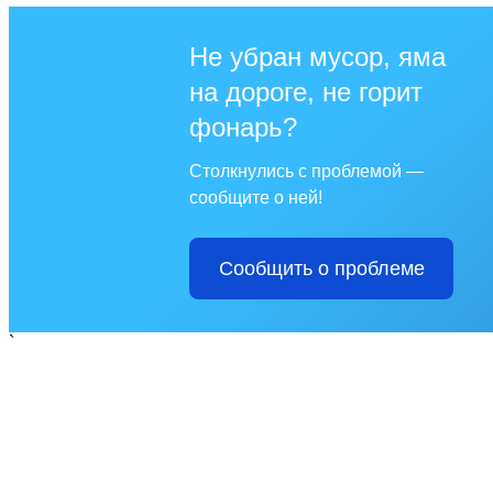
Не убран мусор, яма
на дороге, не горит
фонарь?
Столкнулись с проблемой —
сообщите о ней!
Сообщить о проблеме
`