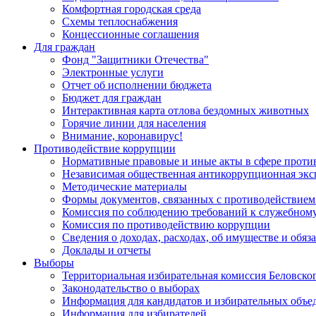
Комфортная городская среда
Схемы теплоснабжения
Концессионные соглашения
Для граждан
Фонд "Защитники Отечества"
Электронные услуги
Отчет об исполнении бюджета
Бюджет для граждан
Интерактивная карта отлова бездомных животных
Горячие линии для населения
Внимание, коронавирус!
Противодействие коррупции
Нормативные правовые и иные акты в сфере проти
Независимая общественная антикоррупционная экс
Методические материалы
Формы документов, связанных с противодействием
Комиссия по соблюдению требований к служебному
Комиссия по противодействию коррупции
Сведения о доходах, расходах, об имуществе и обяз
Доклады и отчеты
Выборы
Территориальная избирательная комиссия Беловско
Законодательство о выборах
Информация для кандидатов и избирательных объе
Информация для избирателей