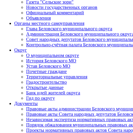
Газета "Сельские зори"
Новости государственных органов
Официальный комментарий
Объявления
Органы местного самоуправления
Глава Беловского муниципального округа
Администрация Беловского муниципального округ
Совет народных депутатов Беловского муниципаль
Контрольно-счётная палата Беловского муниципаль
Округ
О муниципальном округе
История Беловского МО
Устав Беловского МО
Почетные граждане
Территориальные управления
Градостроительство
Открытые данные
Банк идей жителей округа
Гид по округу
Документы
Правовые акты администрации Беловского муници
Правовые акты Совета народных депутатов Беловс
Независимая экспертиза нормативных правовых ак
Порядок обжалования муниципальных правовых ак
Проекты нормативных правовых актов Совета наро