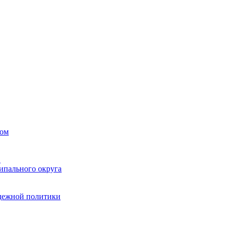
вом
в
ипального округа
одежной политики