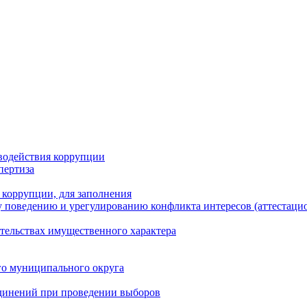
водействия коррупции
пертиза
 коррупции, для заполнения
 поведению и урегулированию конфликта интересов (аттестаци
ательствах имущественного характера
го муниципального округа
динений при проведении выборов