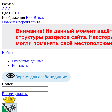
Размер:
A
A
A
Цвет:
C
C
C
Изображения
Вкл.
Выкл.
Обычная версия сайта
Войти
Открытые данные
Контакты
Версия для слабовидящих
Поиск
Все результаты