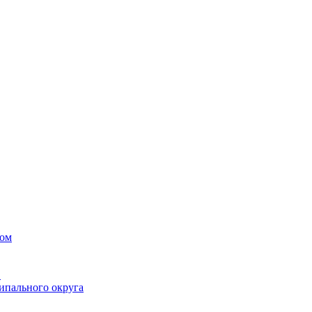
вом
в
ипального округа