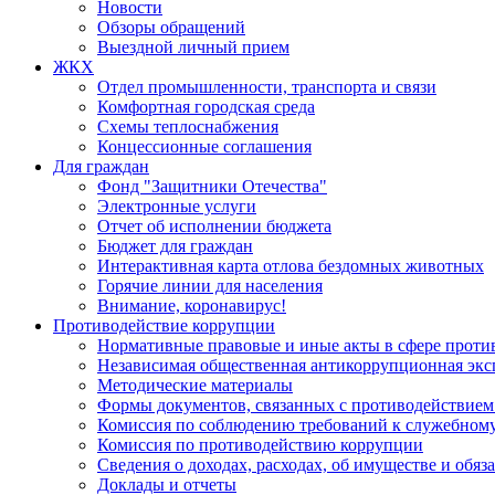
Новости
Обзоры обращений
Выездной личный прием
ЖКХ
Отдел промышленности, транспорта и связи
Комфортная городская среда
Схемы теплоснабжения
Концессионные соглашения
Для граждан
Фонд "Защитники Отечества"
Электронные услуги
Отчет об исполнении бюджета
Бюджет для граждан
Интерактивная карта отлова бездомных животных
Горячие линии для населения
Внимание, коронавирус!
Противодействие коррупции
Нормативные правовые и иные акты в сфере проти
Независимая общественная антикоррупционная экс
Методические материалы
Формы документов, связанных с противодействием
Комиссия по соблюдению требований к служебному
Комиссия по противодействию коррупции
Сведения о доходах, расходах, об имуществе и обяз
Доклады и отчеты