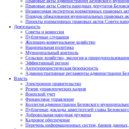
Правовые акты администрации Беловского муници
Правовые акты Совета народных депутатов Беловс
Независимая экспертиза нормативных правовых ак
Порядок обжалования муниципальных правовых ак
Проекты нормативных правовых актов Совета наро
Деятельность
Советы и комиссии
Публичные слушания
Жилищно-коммунальное хозяйство
Национальная политика
Муниципальный контроль
Сельское хозяйство, экология и природопользовани
Эффективный регион
Антитеррористическая безопасность
Административные регламенты администрации Бел
Власть
Электронное правительство
Резерв управленческих кадров
Воинский учет
Финансовое управление
Коллегия администрации Беловского муниципально
Публичные доклады заместителей главы Беловског
Добровольная народная дружина
Кадровое обеспечение
Перечень информационных систем, банков данных, 