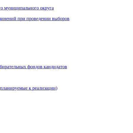
го муниципального округа
динений при проведении выборов
збирательных фондов кандидатов
планируемые к реализации)