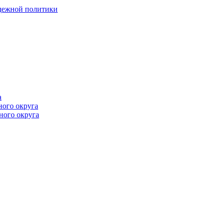
одежной политики
а
ного округа
ного округа