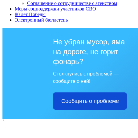
Соглашение о сотрудничестве с агенством
Меры соцподдержки участников СВО
80 лет Победы
Электронный бюллетень
Не убран мусор, яма
на дороге, не горит
фонарь?
Столкнулись с проблемой —
сообщите о ней!
Сообщить о проблеме
`