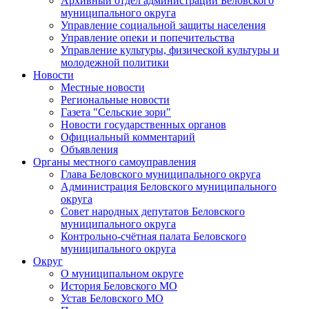
Архивный отдел администрации Беловского
муниципального округа
Управление социальной защиты населения
Управление опеки и попечительства
Управление культуры, физической культуры и
молодежной политики
Новости
Местные новости
Региональные новости
Газета "Сельские зори"
Новости государственных органов
Официальный комментарий
Объявления
Органы местного самоуправления
Глава Беловского муниципального округа
Администрация Беловского муниципального
округа
Совет народных депутатов Беловского
муниципального округа
Контрольно-счётная палата Беловского
муниципального округа
Округ
О муниципальном округе
История Беловского МО
Устав Беловского МО