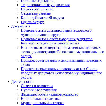
Почетные граждане
Территориальные управления
Градостроительство
Открытые данные
Банк идей жителей округа
Гид по округу
Документы
Правовые акты администрации Беловского
муниципального округа
Правовые акты Совета народных депутатов
Беловского муниципального округа
Независимая экспертиза нормативных правовых
актов администрации Беловского муниципального
округа
Порядок обжалования муниципальных правовых
актов
Проекты нормативных правовых актов Совета
народных депутатов Беловского муниципального
округа
Деятельность
Советы и комиссии
Публичные слушания
Жилищно-коммунальное хозяйство
Национальная политика
Муниципальный контроль