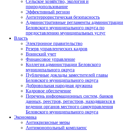
Сельское хозяйство, экология и
природопользование
Эффективный регион
Антитеррористическая безопасность
Административные регламенты администрации
Беловского муниципального округа по
предоставлению муниципальных услуг
Власть
Электронное правительство
Резерв управленческих кадров
Воинский учет
Финансовое управление
Коллегия администрации Беловского
муниципального округа
Публичные доклады заместителей главы
Беловского муниципального округа
Добровольная народная дружина
Кадровое обеспечение
Перечень информационных систем, банков
данных, реестров, регистров, находящихся в
ведении органов местного самоуправления
Беловского муниципального округа
Экономика
Антикризисные меры
Антимонопольный комплаенс