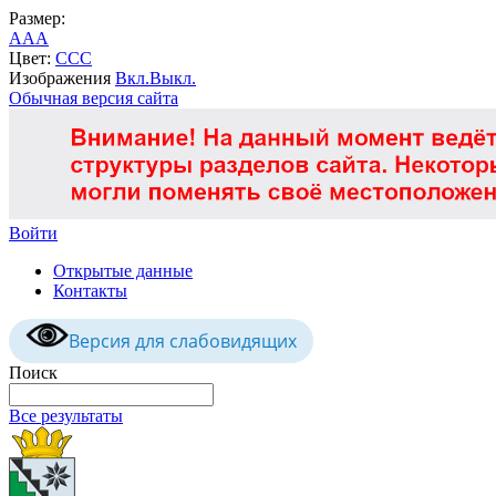
Размер:
A
A
A
Цвет:
C
C
C
Изображения
Вкл.
Выкл.
Обычная версия сайта
Войти
Открытые данные
Контакты
Версия для слабовидящих
Поиск
Все результаты