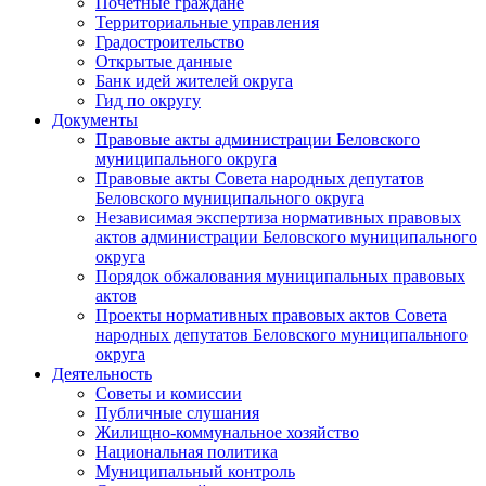
Почетные граждане
Территориальные управления
Градостроительство
Открытые данные
Банк идей жителей округа
Гид по округу
Документы
Правовые акты администрации Беловского
муниципального округа
Правовые акты Совета народных депутатов
Беловского муниципального округа
Независимая экспертиза нормативных правовых
актов администрации Беловского муниципального
округа
Порядок обжалования муниципальных правовых
актов
Проекты нормативных правовых актов Совета
народных депутатов Беловского муниципального
округа
Деятельность
Советы и комиссии
Публичные слушания
Жилищно-коммунальное хозяйство
Национальная политика
Муниципальный контроль