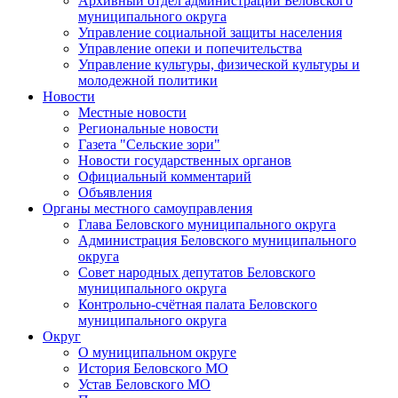
Архивный отдел администрации Беловского
муниципального округа
Управление социальной защиты населения
Управление опеки и попечительства
Управление культуры, физической культуры и
молодежной политики
Новости
Местные новости
Региональные новости
Газета "Сельские зори"
Новости государственных органов
Официальный комментарий
Объявления
Органы местного самоуправления
Глава Беловского муниципального округа
Администрация Беловского муниципального
округа
Совет народных депутатов Беловского
муниципального округа
Контрольно-счётная палата Беловского
муниципального округа
Округ
О муниципальном округе
История Беловского МО
Устав Беловского МО