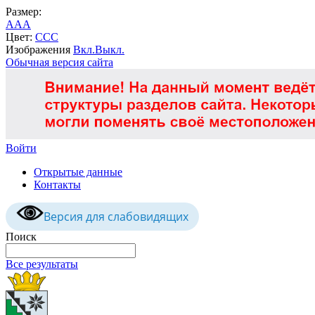
Размер:
A
A
A
Цвет:
C
C
C
Изображения
Вкл.
Выкл.
Обычная версия сайта
Войти
Открытые данные
Контакты
Версия для слабовидящих
Поиск
Все результаты