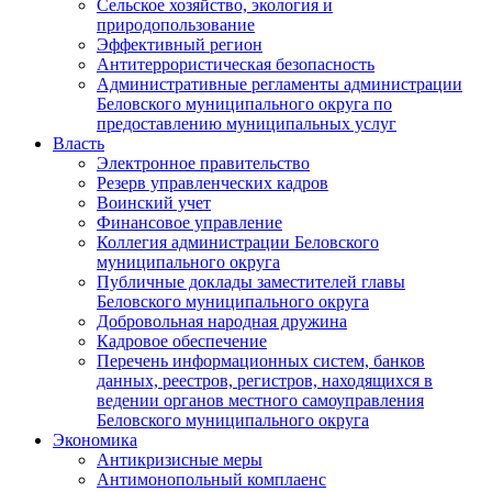
Сельское хозяйство, экология и
природопользование
Эффективный регион
Антитеррористическая безопасность
Административные регламенты администрации
Беловского муниципального округа по
предоставлению муниципальных услуг
Власть
Электронное правительство
Резерв управленческих кадров
Воинский учет
Финансовое управление
Коллегия администрации Беловского
муниципального округа
Публичные доклады заместителей главы
Беловского муниципального округа
Добровольная народная дружина
Кадровое обеспечение
Перечень информационных систем, банков
данных, реестров, регистров, находящихся в
ведении органов местного самоуправления
Беловского муниципального округа
Экономика
Антикризисные меры
Антимонопольный комплаенс