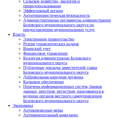
Сельское хозяйство, экология и
природопользование
Эффективный регион
Антитеррористическая безопасность
Административные регламенты администрации
Беловского муниципального округа по
предоставлению муниципальных услуг
Власть
Электронное правительство
Резерв управленческих кадров
Воинский учет
Финансовое управление
Коллегия администрации Беловского
муниципального округа
Публичные доклады заместителей главы
Беловского муниципального округа
Добровольная народная дружина
Кадровое обеспечение
Перечень информационных систем, банков
данных, реестров, регистров, находящихся в
ведении органов местного самоуправления
Беловского муниципального округа
Экономика
Антикризисные меры
Антимонопольный комплаенс