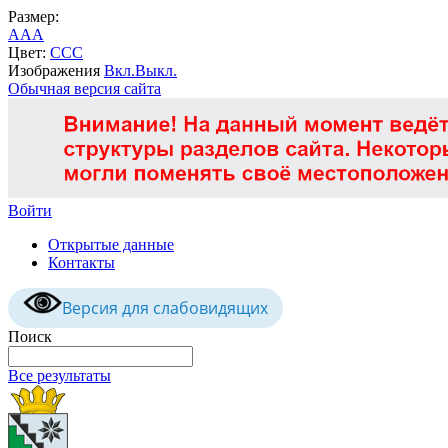
Размер:
A
A
A
Цвет:
C
C
C
Изображения
Вкл.
Выкл.
Обычная версия сайта
Войти
Открытые данные
Контакты
Версия для слабовидящих
Поиск
Все результаты