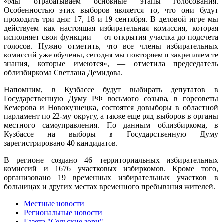
«Мы отрабатываем основные этапы голосования.
Особенностью этих выборов является то, что они будут
проходить три дня: 17, 18 и 19 сентября. В деловой игре мы
действуем как настоящая избирательная комиссия, которая
исполняет свои функции — от открытия участка до подсчета
голосов. Нужно отметить, что все члены избирательных
комиссий уже обучены, сегодня мы повторяем и закрепляем те
знания, которые имеются», — отметила председатель
облизбиркома Светлана Демидова.
Напомним, в Кузбассе будут выбирать депутатов в
Государственную Думу РФ восьмого созыва, в горсоветы
Кемерова и Новокузнецка, состоятся довыборы в областной
парламент по 22-му округу, а также еще ряд выборов в органы
местного самоуправления. По данным облизбиркома, в
Кузбассе на выборы в Государственную Думу
зарегистрировано 40 кандидатов.
В регионе создано 46 территориальных избирательных
комиссий и 1676 участковых избиркомов. Кроме того,
организовано 19 временных избирательных участков в
больницах и других местах временного пребывания жителей.
Местные новости
Региональные новости
Газета "Сельские зори"