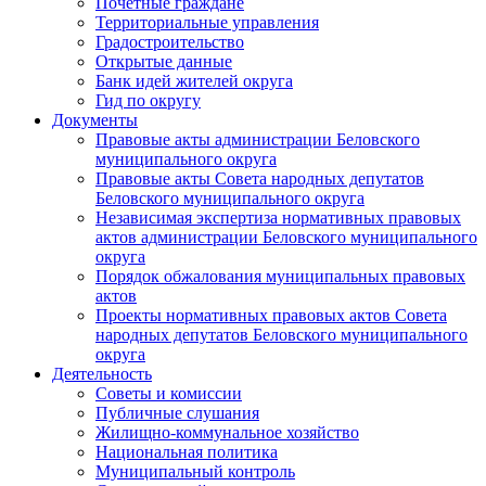
Почетные граждане
Территориальные управления
Градостроительство
Открытые данные
Банк идей жителей округа
Гид по округу
Документы
Правовые акты администрации Беловского
муниципального округа
Правовые акты Совета народных депутатов
Беловского муниципального округа
Независимая экспертиза нормативных правовых
актов администрации Беловского муниципального
округа
Порядок обжалования муниципальных правовых
актов
Проекты нормативных правовых актов Совета
народных депутатов Беловского муниципального
округа
Деятельность
Советы и комиссии
Публичные слушания
Жилищно-коммунальное хозяйство
Национальная политика
Муниципальный контроль