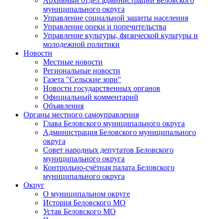
Архивный отдел администрации Беловского
муниципального округа
Управление социальной защиты населения
Управление опеки и попечительства
Управление культуры, физической культуры и
молодежной политики
Новости
Местные новости
Региональные новости
Газета "Сельские зори"
Новости государственных органов
Официальный комментарий
Объявления
Органы местного самоуправления
Глава Беловского муниципального округа
Администрация Беловского муниципального
округа
Совет народных депутатов Беловского
муниципального округа
Контрольно-счётная палата Беловского
муниципального округа
Округ
О муниципальном округе
История Беловского МО
Устав Беловского МО