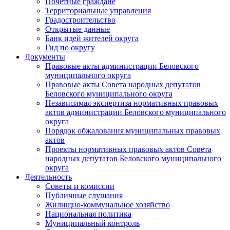
Почетные граждане
Территориальные управления
Градостроительство
Открытые данные
Банк идей жителей округа
Гид по округу
Документы
Правовые акты администрации Беловского
муниципального округа
Правовые акты Совета народных депутатов
Беловского муниципального округа
Независимая экспертиза нормативных правовых
актов администрации Беловского муниципального
округа
Порядок обжалования муниципальных правовых
актов
Проекты нормативных правовых актов Совета
народных депутатов Беловского муниципального
округа
Деятельность
Советы и комиссии
Публичные слушания
Жилищно-коммунальное хозяйство
Национальная политика
Муниципальный контроль