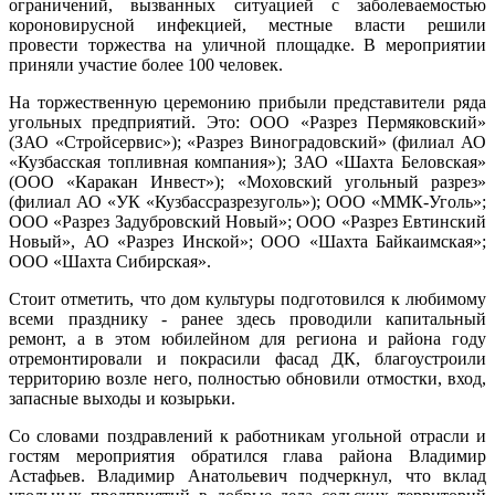
ограничений, вызванных ситуацией с заболеваемостью
короновирусной инфекцией, местные власти решили
провести торжества на уличной площадке. В мероприятии
приняли участие более 100 человек.
На торжественную церемонию прибыли представители ряда
угольных предприятий. Это: ООО «Разрез Пермяковский»
(ЗАО «Стройсервис»); «Разрез Виноградовский» (филиал АО
«Кузбасская топливная компания»); ЗАО «Шахта Беловская»
(ООО «Каракан Инвест»); «Моховский угольный разрез»
(филиал АО «УК «Кузбассразрезуголь»); ООО «ММК-Уголь»;
ООО «Разрез Задубровский Новый»; ООО «Разрез Евтинский
Новый», АО «Разрез Инской»; ООО «Шахта Байкаимская»;
ООО «Шахта Сибирская».
Стоит отметить, что дом культуры подготовился к любимому
всеми празднику - ранее здесь проводили капитальный
ремонт, а в этом юбилейном для региона и района году
отремонтировали и покрасили фасад ДК, благоустроили
территорию возле него, полностью обновили отмостки, вход,
запасные выходы и козырьки.
Со словами поздравлений к работникам угольной отрасли и
гостям мероприятия обратился глава района Владимир
Астафьев. Владимир Анатольевич подчеркнул, что вклад