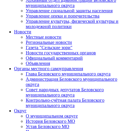
Архивный отдел администрации Беловского
муниципального округа
Управление социальной защиты населения
Управление опеки и попечительства
Управление культуры, физической культуры и
молодежной политики
Новости
Местные новости
Региональные новости
Газета "Сельские зори"
Новости государственных органов
Официальный комментарий
Объявления
Органы местного самоуправления
Глава Беловского муниципального округа
Администрация Беловского муниципального
округа
Совет народных депутатов Беловского
муниципального округа
Контрольно-счётная палата Беловского
муниципального округа
Округ
О муниципальном округе
История Беловского МО
Устав Беловского МО