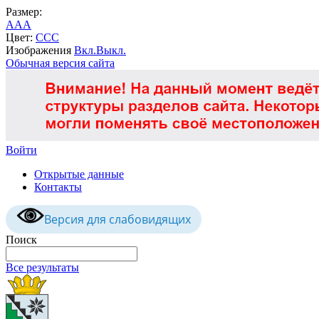
Размер:
A
A
A
Цвет:
C
C
C
Изображения
Вкл.
Выкл.
Обычная версия сайта
Войти
Открытые данные
Контакты
Версия для слабовидящих
Поиск
Все результаты