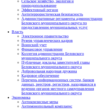
Сельское хозяйство, экология и
природопользование
Эффективный регион
Антитеррористическая безопасность
Административные регламенты администрации
Беловского муниципального округа по
предоставлению муниципальных услуг
Власть
Электронное правительство
Резерв управленческих кадров
Воинский учет
Финансовое управление
Коллегия администрации Беловского
муниципального округа
Публичные доклады заместителей главы
Беловского муниципального округа
Добровольная народная дружина
Кадровое обеспечение
Перечень информационных систем, банков
данных, реестров, регистров, находящихся в
ведении органов местного самоуправления
Беловского муниципального округа
Экономика
Антикризисные меры
Антимонопольный комплаенс