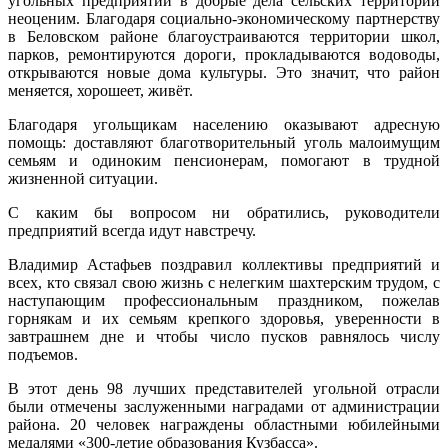
угольных предприятий в добрые дела сельских территорий
неоценим. Благодаря социально-экономическому партнерству
в Беловском районе благоустраиваются территории школ,
парков, ремонтируются дороги, прокладываются водоводы,
открываются новые дома культуры. Это значит, что район
меняется, хорошеет, живёт.
Благодаря угольщикам населению оказывают адресную
помощь: доставляют благотворительный уголь малоимущим
семьям и одиноким пенсионерам, помогают в трудной
жизненной ситуации.
С каким бы вопросом ни обратились, руководители
предприятий всегда идут навстречу.
Владимир Астафьев поздравил коллективы предприятий и
всех, кто связал свою жизнь с нелегким шахтерским трудом, с
наступающим профессиональным праздником, пожелав
горнякам и их семьям крепкого здоровья, уверенности в
завтрашнем дне и чтобы число пусков равнялось числу
подъемов.
В этот день 98 лучших представителей угольной отрасли
были отмечены заслуженными наградами от администрации
района. 20 человек награждены областными юбилейными
медалями «300-летие образования Кузбасса».