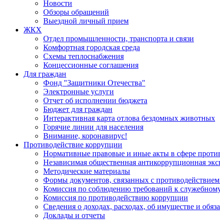
Новости
Обзоры обращений
Выездной личный прием
ЖКХ
Отдел промышленности, транспорта и связи
Комфортная городская среда
Схемы теплоснабжения
Концессионные соглашения
Для граждан
Фонд "Защитники Отечества"
Электронные услуги
Отчет об исполнении бюджета
Бюджет для граждан
Интерактивная карта отлова бездомных животных
Горячие линии для населения
Внимание, коронавирус!
Противодействие коррупции
Нормативные правовые и иные акты в сфере проти
Независимая общественная антикоррупционная экс
Методические материалы
Формы документов, связанных с противодействием
Комиссия по соблюдению требований к служебному
Комиссия по противодействию коррупции
Сведения о доходах, расходах, об имуществе и обяз
Доклады и отчеты