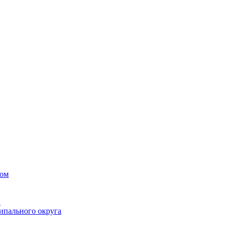
вом
в
ипального округа