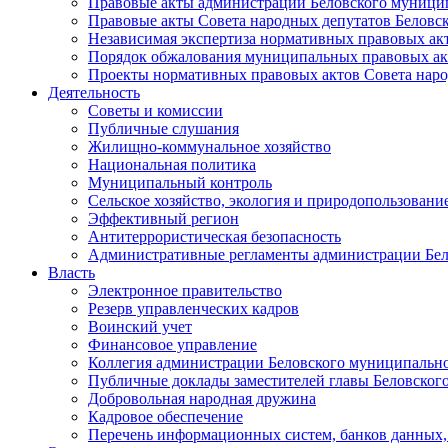
Правовые акты администрации Беловского муници
Правовые акты Совета народных депутатов Беловс
Независимая экспертиза нормативных правовых ак
Порядок обжалования муниципальных правовых ак
Проекты нормативных правовых актов Совета наро
Деятельность
Советы и комиссии
Публичные слушания
Жилищно-коммунальное хозяйство
Национальная политика
Муниципальный контроль
Сельское хозяйство, экология и природопользовани
Эффективный регион
Антитеррористическая безопасность
Административные регламенты администрации Бел
Власть
Электронное правительство
Резерв управленческих кадров
Воинский учет
Финансовое управление
Коллегия администрации Беловского муниципально
Публичные доклады заместителей главы Беловског
Добровольная народная дружина
Кадровое обеспечение
Перечень информационных систем, банков данных, 