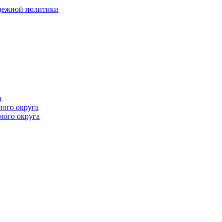
одежной политики
а
ного округа
ного округа