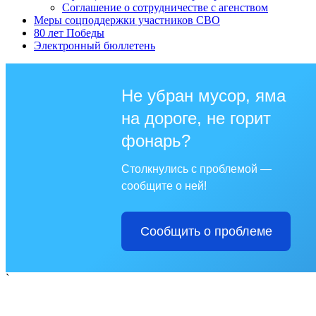
Соглашение о сотрудничестве с агенством
Меры соцподдержки участников СВО
80 лет Победы
Электронный бюллетень
Не убран мусор, яма
на дороге, не горит
фонарь?
Столкнулись с проблемой —
сообщите о ней!
Сообщить о проблеме
`