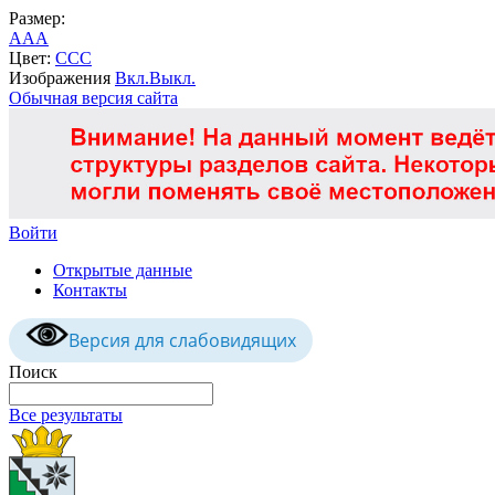
Размер:
A
A
A
Цвет:
C
C
C
Изображения
Вкл.
Выкл.
Обычная версия сайта
Войти
Открытые данные
Контакты
Версия для слабовидящих
Поиск
Все результаты