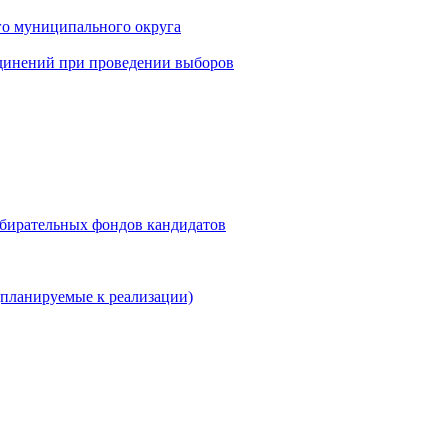
го муниципального округа
динений при проведении выборов
збирательных фондов кандидатов
планируемые к реализации)