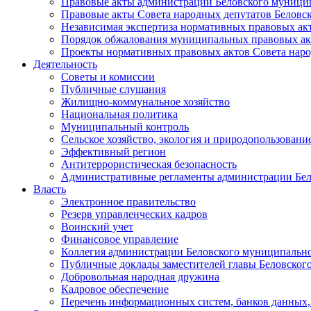
Правовые акты администрации Беловского муници
Правовые акты Совета народных депутатов Беловс
Независимая экспертиза нормативных правовых ак
Порядок обжалования муниципальных правовых ак
Проекты нормативных правовых актов Совета наро
Деятельность
Советы и комиссии
Публичные слушания
Жилищно-коммунальное хозяйство
Национальная политика
Муниципальный контроль
Сельское хозяйство, экология и природопользовани
Эффективный регион
Антитеррористическая безопасность
Административные регламенты администрации Бел
Власть
Электронное правительство
Резерв управленческих кадров
Воинский учет
Финансовое управление
Коллегия администрации Беловского муниципально
Публичные доклады заместителей главы Беловског
Добровольная народная дружина
Кадровое обеспечение
Перечень информационных систем, банков данных, 