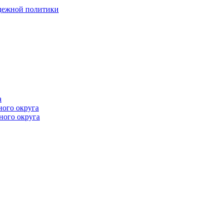
одежной политики
а
ного округа
ного округа