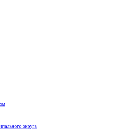
вом
в
ипального округа