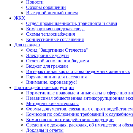
Новости
Обзоры обращений
Выездной личный прием
ЖКХ
Отдел промышленности, транспорта и связи
Комфортная городская среда
Схемы теплоснабжения
Концессионные соглашения
Для граждан
Фонд "Защитники Отечества"
Электронные услуги
Отчет об исполнении бюджета
Бюджет для граждан
Интерактивная карта отлова бездомных животных
Горячие линии для населения
Внимание, коронавирус!
Противодействие коррупции
Нормативные правовые и иные акты в сфере проти
Независимая общественная антикоррупционная экс
Методические материалы
Формы документов, связанных с противодействием
Комиссия по соблюдению требований к служебному
Комиссия по противодействию коррупции
Сведения о доходах, расходах, об имуществе и обяз
Доклады и отчеты