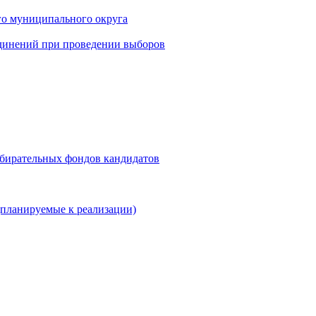
го муниципального округа
динений при проведении выборов
збирательных фондов кандидатов
планируемые к реализации)