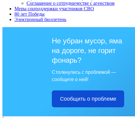
Соглашение о сотрудничестве с агенством
Меры соцподдержки участников СВО
80 лет Победы
Электронный бюллетень
Не убран мусор, яма
на дороге, не горит
фонарь?
Столкнулись с проблемой —
сообщите о ней!
Сообщить о проблеме
`