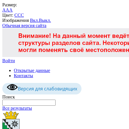
Размер:
A
A
A
Цвет:
C
C
C
Изображения
Вкл.
Выкл.
Обычная версия сайта
Войти
Открытые данные
Контакты
Версия для слабовидящих
Поиск
Все результаты