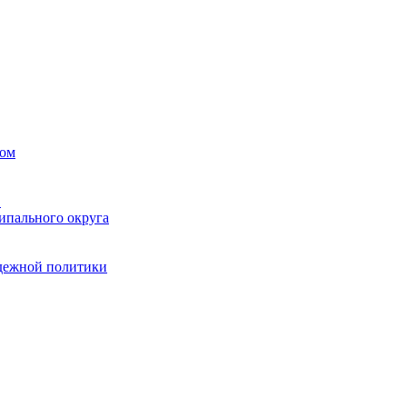
вом
в
ипального округа
одежной политики