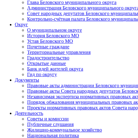
Глава Беловского муниципального округа
Администрация Беловского муниципального округ
Совет народных депутатов Беловского муниципаль
Контрольно-счётная палата Беловского муниципаль
Округ
О муниципальном округе
История Беловского МО
Устав Беловского МО
Почетные граждане
Территориальные управления
Градостроительство
Открытые данные
Банк идей жителей округа
Гид по округу
Документы
Правовые акты администрации Беловского муници
Правовые акты Совета народных депутатов Беловс
Независимая экспертиза нормативных правовых ак
Порядок обжалования муниципальных правовых ак
Проекты нормативных правовых актов Совета наро
Деятельность
Советы и комиссии
Публичные слушания
Жилищно-коммунальное хозяйство
Национальная политика