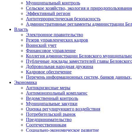
Муниципальный контроль
Сельское хозяйство, экология и природопользовани
Эффективный регион
Антитеррористическая безопасность
Административные регламенты администрации Бел
Власть
Электронное правительство
Резерв управленческих кадров
Воинский учет
Финансовое управление
Коллегия администрации Беловского муниципально
Публичные доклады заместителей главы Беловског
Добровольная народная дружина
Кадровое обеспечение
Перечень информационных систем, банков данных, 
Экономика
Антикризисные меры
Антимонопольный комплаенс
Ведомственный контроль
Муниципальные закупки
Оценка регулирующего воздействия
Потребительский рынок
Предпринимательство
Соотечественникам
Социально-экономическое развитие