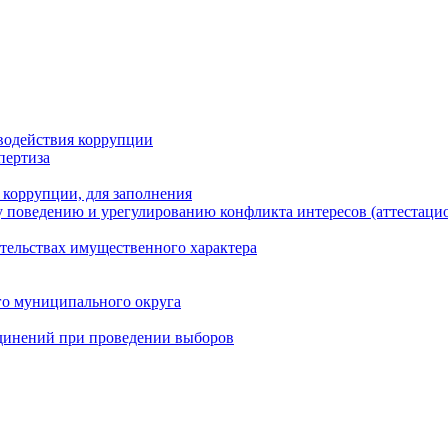
водействия коррупции
пертиза
 коррупции, для заполнения
 поведению и урегулированию конфликта интересов (аттестаци
ательствах имущественного характера
го муниципального округа
динений при проведении выборов