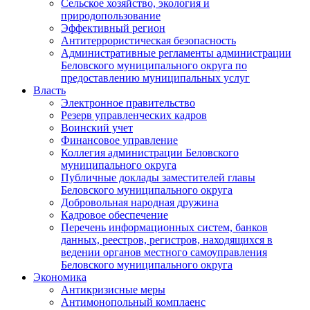
Сельское хозяйство, экология и
природопользование
Эффективный регион
Антитеррористическая безопасность
Административные регламенты администрации
Беловского муниципального округа по
предоставлению муниципальных услуг
Власть
Электронное правительство
Резерв управленческих кадров
Воинский учет
Финансовое управление
Коллегия администрации Беловского
муниципального округа
Публичные доклады заместителей главы
Беловского муниципального округа
Добровольная народная дружина
Кадровое обеспечение
Перечень информационных систем, банков
данных, реестров, регистров, находящихся в
ведении органов местного самоуправления
Беловского муниципального округа
Экономика
Антикризисные меры
Антимонопольный комплаенс