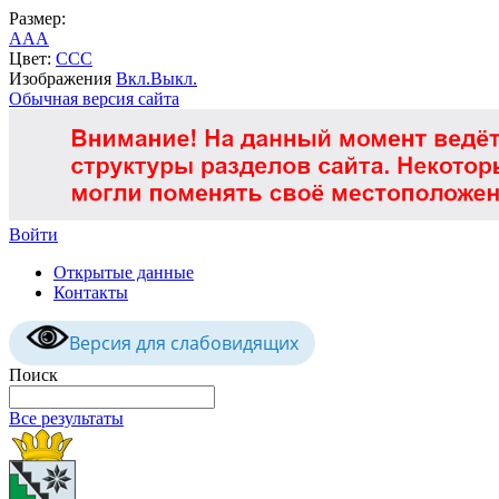
Размер:
A
A
A
Цвет:
C
C
C
Изображения
Вкл.
Выкл.
Обычная версия сайта
Войти
Открытые данные
Контакты
Версия для слабовидящих
Поиск
Все результаты