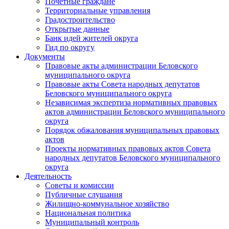
Почетные граждане
Территориальные управления
Градостроительство
Открытые данные
Банк идей жителей округа
Гид по округу
Документы
Правовые акты администрации Беловского
муниципального округа
Правовые акты Совета народных депутатов
Беловского муниципального округа
Независимая экспертиза нормативных правовых
актов администрации Беловского муниципального
округа
Порядок обжалования муниципальных правовых
актов
Проекты нормативных правовых актов Совета
народных депутатов Беловского муниципального
округа
Деятельность
Советы и комиссии
Публичные слушания
Жилищно-коммунальное хозяйство
Национальная политика
Муниципальный контроль