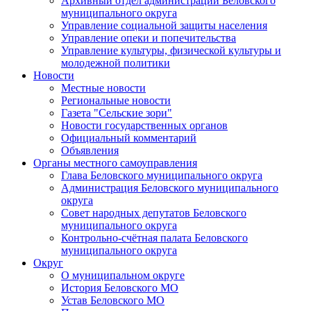
Архивный отдел администрации Беловского
муниципального округа
Управление социальной защиты населения
Управление опеки и попечительства
Управление культуры, физической культуры и
молодежной политики
Новости
Местные новости
Региональные новости
Газета "Сельские зори"
Новости государственных органов
Официальный комментарий
Объявления
Органы местного самоуправления
Глава Беловского муниципального округа
Администрация Беловского муниципального
округа
Совет народных депутатов Беловского
муниципального округа
Контрольно-счётная палата Беловского
муниципального округа
Округ
О муниципальном округе
История Беловского МО
Устав Беловского МО